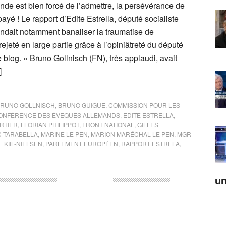
nde est bien forcé de l’admettre, la persévérance de
ayé ! Le rapport d’Edite Estrella, député socialiste
endait notamment banaliser la traumatise de
rejeté en large partie grâce à l’opiniâtreté du député
re blog. « Bruno Gollnisch (FN), très applaudi, avait
]
RUNO GOLLNISCH
,
BRUNO GUIGUE
,
COMMISSION POUR LES
ONFÉRENCE DES ÉVÊQUES ALLEMANDS
,
EDITE ESTRELLA
,
RTIER
,
FLORIAN PHILIPPOT
,
FRONT NATIONAL
,
GILLES
 TARABELLA
,
MARINE LE PEN
,
MARION MARÉCHAL-LE PEN
,
MGR
 KIIL-NIELSEN
,
PARLEMENT EUROPÉEN
,
RAPPORT ESTRELA
,
un