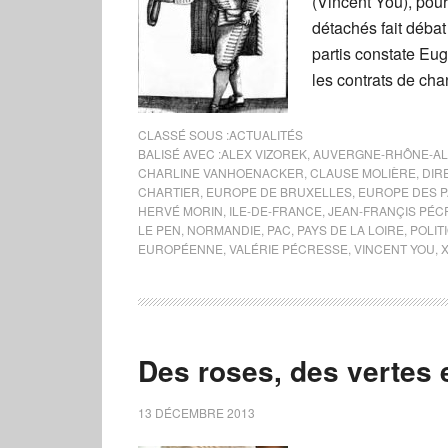
(Vincent You), pour 
détachés fait débat
partis constate Eug
les contrats de cha
CLASSÉ SOUS :
ACTUALITÉS
BALISÉ AVEC :
ALEX VIZOREK
,
AUVERGNE-RHÔNE-A
CHARLINE VANHOENACKER
,
CLAUSE MOLIÈRE
,
DIR
CHARTIER
,
EUROPE DE BRUXELLES
,
EUROPE DES P
HERVÉ MORIN
,
ILE-DE-FRANCE
,
JEAN-FRANÇIS PÉC
LE PEN
,
NORMANDIE
,
PAC
,
PAYS DE LA LOIRE
,
POLIT
EUROPÉENNE
,
VALÉRIE PÉCRESSE
,
VINCENT YOU
,
Des roses, des vertes 
13 DÉCEMBRE 2013