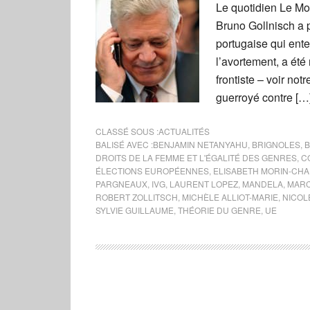
Le quotidien Le Mo
Bruno Gollnisch a p
portugaise qui ent
l’avortement, a été 
frontiste – voir not
guerroyé contre […
CLASSÉ SOUS :
ACTUALITÉS
BALISÉ AVEC :
BENJAMIN NETANYAHU
,
BRIGNOLES
,
B
DROITS DE LA FEMME ET L'ÉGALITÉ DES GENRES
,
C
ÉLECTIONS EUROPÉENNES
,
ELISABETH MORIN-CHA
PARGNEAUX
,
IVG
,
LAURENT LOPEZ
,
MANDELA
,
MARC
ROBERT ZOLLITSCH
,
MICHÈLE ALLIOT-MARIE
,
NICOLE
SYLVIE GUILLAUME
,
THÉORIE DU GENRE
,
UE