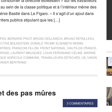
contourner la directive Bolkestein » sur les travailleurs
 au sein de la classe politique et à l’intérieur même des
énie Bastié dans Le Figaro. « Il s’agit d’un ajout dans
ntiers publics stipulant que les […]
LPES
,
BERNARD PIVOT
,
BRUNO GOLLNISCH
,
BRUNO RETAILLEAU
,
ECTIVE BOLKESTEIN
,
DONALD TRUMP
,
ELISABETH MORIN-
ATRIES
,
FRANÇOIS FILLON
,
FRONT NATIONAL
,
HAUTS-DE-FRANCE
,
RESSE
,
LAURENT WAUQUIEZ
,
LOUIS-FERDINAND CÉLINE
,
MARINE
IQUE AGRICOLE COMMUNE
,
TRAVAILLEURS DÉTACHÉS
,
UE
,
UNION
XAVIER BERTRAND
et des pas mûres
3 COMMENTAIRES