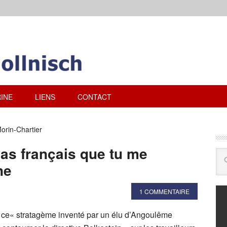
INE
LIENS
CONTACT
orin-Chartier
pas français que tu me
ne
1 COMMENTAIRE
 ce« stratagème inventé par un élu d’Angoulême