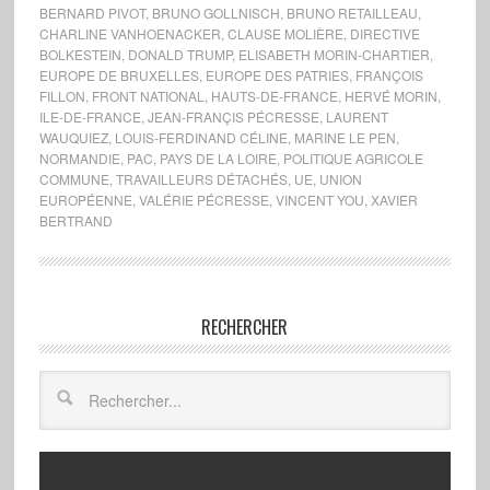
BERNARD PIVOT
,
BRUNO GOLLNISCH
,
BRUNO RETAILLEAU
,
CHARLINE VANHOENACKER
,
CLAUSE MOLIÈRE
,
DIRECTIVE
BOLKESTEIN
,
DONALD TRUMP
,
ELISABETH MORIN-CHARTIER
,
EUROPE DE BRUXELLES
,
EUROPE DES PATRIES
,
FRANÇOIS
FILLON
,
FRONT NATIONAL
,
HAUTS-DE-FRANCE
,
HERVÉ MORIN
,
ILE-DE-FRANCE
,
JEAN-FRANÇIS PÉCRESSE
,
LAURENT
WAUQUIEZ
,
LOUIS-FERDINAND CÉLINE
,
MARINE LE PEN
,
NORMANDIE
,
PAC
,
PAYS DE LA LOIRE
,
POLITIQUE AGRICOLE
COMMUNE
,
TRAVAILLEURS DÉTACHÉS
,
UE
,
UNION
EUROPÉENNE
,
VALÉRIE PÉCRESSE
,
VINCENT YOU
,
XAVIER
BERTRAND
RECHERCHER