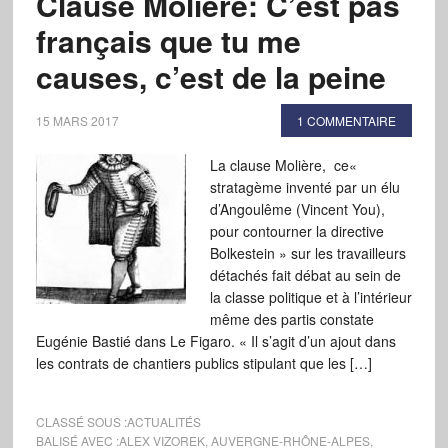
Clause Molière: C’est pas
français que tu me
causes, c’est de la peine
15 MARS 2017
1 COMMENTAIRE
La clause Molière, ce«
stratagème inventé par un élu
d’Angoulême (Vincent You),
pour contourner la directive
Bolkestein » sur les travailleurs
détachés fait débat au sein de
la classe politique et à l’intérieur
même des partis constate
Eugénie Bastié dans Le Figaro. « Il s’agit d’un ajout dans
les contrats de chantiers publics stipulant que les […]
CLASSÉ SOUS :
ACTUALITÉS
BALISÉ AVEC :
ALEX VIZOREK
,
AUVERGNE-RHÔNE-ALPES
,