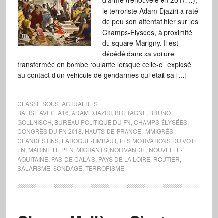
d’arme (renouvelé en 2017…),
le terroriste Adam Djaziri a raté
de peu son attentat hier sur les
Champs-Elysées, à proximité
du square Marigny. Il est
décédé dans sa voiture
transformée en bombe roulante lorsque celle-ci explosé
au contact d’un véhicule de gendarmes qui était sa […]
CLASSÉ SOUS :
ACTUALITÉS
BALISÉ AVEC :
A16
,
ADAM DJAZIRI
,
BRETAGNE
,
BRUNO
GOLLNISCH
,
BUREAU POLITIQUE DU FN
,
CHAMPS-ÉLYSÉES
,
CONGRÈS DU FN 2018
,
HAUTS-DE-FRANCE
,
IMMIGRÉS
CLANDESTINS
,
LAROQUE-TIMBAUT
,
LES MOTIVATIONS DU VOTE
FN
,
MARINE LE PEN
,
MIGRANTS
,
NORMANDIE
,
NOUVELLE-
AQUITAINE
,
PAS-DE-CALAIS
,
PAYS DE LA LOIRE
,
ROUTIER
,
SALAFISME
,
SONDAGE
,
TERRORISME