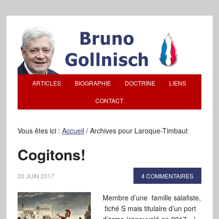
ARTICLES
BIOGRAPHIE
DOCTRINE
LIENS
CONTACT
Vous êtes ici :
Accueil
/
Archives pour Laroque-Timbaut
Cogitons!
20 JUIN 2017
4 COMMENTAIRES
Membre d’une famille salafiste,
fiché S mais titulaire d’un port