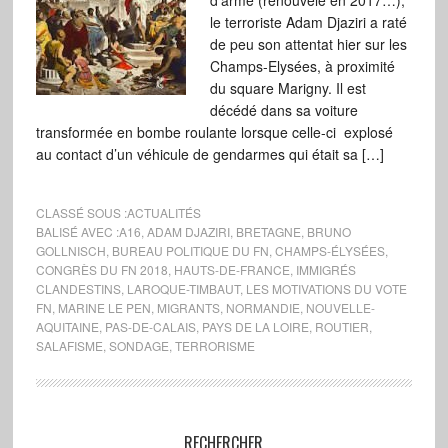
d’arme (renouvelé en 2017…),
le terroriste Adam Djaziri a raté
de peu son attentat hier sur les
Champs-Elysées, à proximité
du square Marigny. Il est
décédé dans sa voiture
transformée en bombe roulante lorsque celle-ci explosé
au contact d’un véhicule de gendarmes qui était sa […]
CLASSÉ SOUS :
ACTUALITÉS
BALISÉ AVEC :
A16
,
ADAM DJAZIRI
,
BRETAGNE
,
BRUNO
GOLLNISCH
,
BUREAU POLITIQUE DU FN
,
CHAMPS-ÉLYSÉES
,
CONGRÈS DU FN 2018
,
HAUTS-DE-FRANCE
,
IMMIGRÉS
CLANDESTINS
,
LAROQUE-TIMBAUT
,
LES MOTIVATIONS DU VOTE
FN
,
MARINE LE PEN
,
MIGRANTS
,
NORMANDIE
,
NOUVELLE-
AQUITAINE
,
PAS-DE-CALAIS
,
PAYS DE LA LOIRE
,
ROUTIER
,
SALAFISME
,
SONDAGE
,
TERRORISME
RECHERCHER