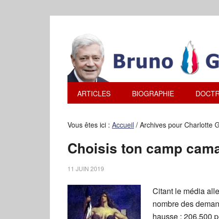
ARTICLES
BIOGRAPHIE
DOCTR
Vous êtes ici :
Accueil
/
Archives pour Charlotte G
Choisis ton camp cama
11 JUIN 2019
Citant le média all
nombre des demande
hausse : 206.500 p