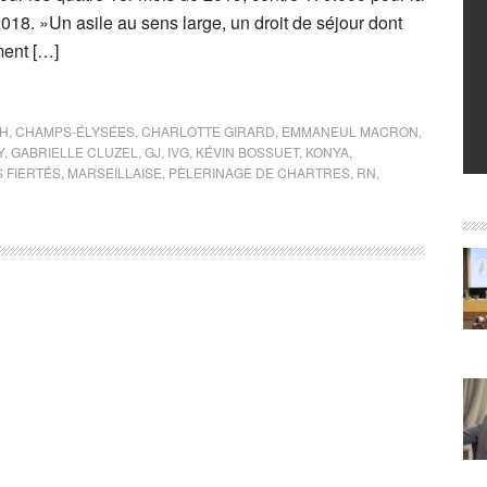
18. »Un asile au sens large, un droit de séjour dont
ment […]
CH
,
CHAMPS-ÉLYSÉES
,
CHARLOTTE GIRARD
,
EMMANEUL MACRON
,
Y
,
GABRIELLE CLUZEL
,
GJ
,
IVG
,
KÉVIN BOSSUET
,
KONYA
,
 FIERTÉS
,
MARSEILLAISE
,
PÈLERINAGE DE CHARTRES
,
RN
,