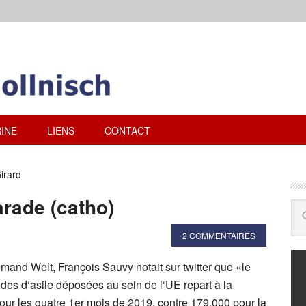
INE
LIENS
CONTACT
irard
rade (catho)
2 COMMENTAIRES
emand Welt, François Sauvy notait sur twitter que «le
s d‘asile déposées au sein de l‘UE repart à la
our les quatre 1er mois de 2019, contre 179.000 pour la