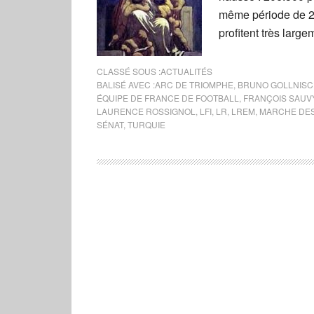
même période de 20
profitent très large
CLASSÉ SOUS :
ACTUALITÉS
BALISÉ AVEC :
ARC DE TRIOMPHE
,
BRUNO GOLLNIS
ÉQUIPE DE FRANCE DE FOOTBALL
,
FRANÇOIS SAUV
LAURENCE ROSSIGNOL
,
LFI
,
LR
,
LREM
,
MARCHE DES
SÉNAT
,
TURQUIE