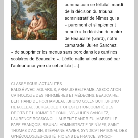
oumma.com se félicitait mardi
de la décision du tribunal
administratif de Nîmes qui a
« purement et simplement
annulé » la décision du maire
de Beaucaire (Gard), notre
camarade Julien Sanchez,
« de supprimer les menus sans porc dans les cantines
scolaires de Beaucaire ». L’édile national est accusé par
l’auteur anonyme de cet article […]
CLASSÉ SOUS :
ACTUALITÉS
BALISÉ AVEC :
AQUARIUS
,
ARNAUD BELTRAME
,
ASSOCIATION
CATHOLIQUE DES INFIRMIÈRES ET MÉDECINS
,
BEAUCAIRE
,
BERTRAND DE ROCHAMBEAU
,
BRUNO GOLLNISCH
,
BRUNO
RETAILLEAU
,
BURQA
,
CEDH
,
CHESTERTON
,
COMITÉ DES
DROITS DE L’HOMME DE L’ONU
,
IVG
,
JULIEN SANCHEZ
,
LAURENCE ROSSIGNOL
,
LAURENT DANDRIEU
,
MARSEILLE
,
PAPE FRANÇOIS
,
RIBUNAL ADMINISTRATIF DE NÎMES
,
SAINT
THOMAS D'AQUIN
,
STÉPHANE RAVIER
,
SYNDICAT NATIONAL DES
GYNÉCOLOGUES-OBSTÉTRICIENS DE FRANCE
,
SYNGOF