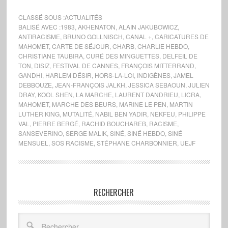
CLASSÉ SOUS :
ACTUALITÉS
BALISÉ AVEC :
1983
,
AKHENATON
,
ALAIN JAKUBOWICZ
,
ANTIRACISME
,
BRUNO GOLLNISCH
,
CANAL +
,
CARICATURES DE
MAHOMET
,
CARTE DE SÉJOUR
,
CHARB
,
CHARLIE HEBDO
,
CHRISTIANE TAUBIRA
,
CURÉ DES MINGUETTES
,
DELFEIL DE
TON
,
DISIZ
,
FESTIVAL DE CANNES
,
FRANÇOIS MITTERRAND
,
GANDHI
,
HARLEM DÉSIR
,
HORS-LA-LOI
,
INDIGÈNES
,
JAMEL
DEBBOUZE
,
JEAN-FRANÇOIS JALKH
,
JESSICA SEBAOUN
,
JULIEN
DRAY
,
KOOL SHEN
,
LA MARCHE
,
LAURENT DANDRIEU
,
LICRA
,
MAHOMET
,
MARCHE DES BEURS
,
MARINE LE PEN
,
MARTIN
LUTHER KING
,
MUTALITÉ
,
NABIL BEN YADIR
,
NEKFEU
,
PHILIPPE
VAL
,
PIERRE BERGÉ
,
RACHID BOUCHAREB
,
RACISME
,
SANSEVERINO
,
SERGE MALIK
,
SINÉ
,
SINÉ HEBDO
,
SINÉ
MENSUEL
,
SOS RACISME
,
STÉPHANE CHARBONNIER
,
UEJF
RECHERCHER