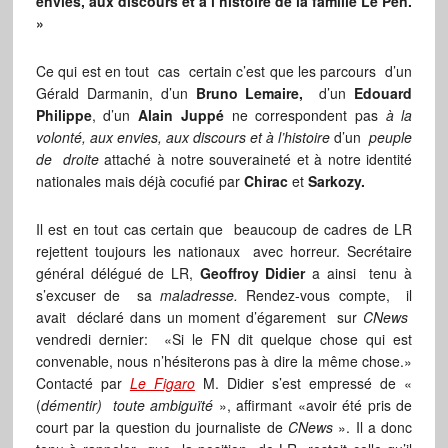
envies, aux discours et à l’histoire de la famille Le Pen.
»
Ce qui est en tout cas certain c’est que les parcours d’un
Gérald Darmanin, d’un
Bruno Lemaire,
d’un
Edouard
Philippe
, d’un
Alain Juppé
ne correspondent pas
à la
volonté, aux envies, aux discours et à l’histoire
d’un
peuple
de droite
attaché à notre souveraineté et à notre identité
nationales mais déjà cocufié par
Chirac
et
Sarkozy.
Il est en tout cas certain que beaucoup de cadres de LR
rejettent toujours les nationaux avec horreur. Secrétaire
général délégué de LR,
Geoffroy Didier
a ainsi tenu à
s’excuser de sa
maladresse.
Rendez-vous compte, il
avait déclaré dans un moment d’égarement sur
CNews
vendredi dernier: «Si le FN dit quelque chose qui est
convenable, nous n’hésiterons pas à dire la même chose.»
Contacté par
Le Figaro
M. Didier s’est empressé de «
(
démentir) toute ambiguïté
», affirmant «avoir été pris de
court par la question du journaliste de
CNews
». Il a donc