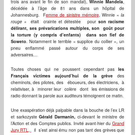
trois ans avant le fin de son mandat),
Winnie Mandela
,
décédée à l’âge de 81 ans dans un hôpital de
Johannesburg. F
emme de sinistre mémoire
, Winnie «
la
rouge »
était crainte et détestée pour
son racisme
délirant, ses prévarications multiples, son goût pour
la torture (y compris d’enfants) dans son fief de
Soweto
. Notamment le terrible « supplice du collier », un
pneu enflammé passé autour du corps de ses
adversaires…
Toutes choses qui ne poussent cependant pas
les
Français victimes aujourd’hui de la grève
des
cheminots, des pilotes, des éboueurs, des électriciens, à
relativiser, à minorer leur colère dont les émissions de
radio donnant la parole aux auditeurs témoignent ce matin.
Une exaspération déjà palpable dans la bouche de l’ex LR
et sarkozyste
Gérald Darmanin,
ci-devant le ministre de
l’Action et des Comptes publics. Invité avant-hier du
Grand
Jury RTL,
il s’est ainsi ému non pas tant des grèves que