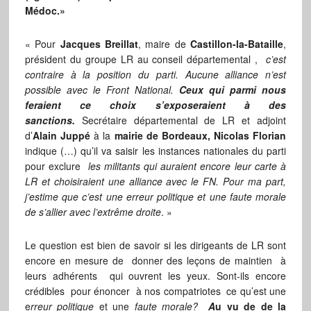
Médoc.»
« Pour
Jacques Breillat
, maire de
Castillon-la-Bataille
,
président du groupe LR au conseil départemental ,
c’est
contraire à la position du parti. Aucune alliance n’est
possible avec le Front National.
Ceux qui parmi nous
feraient ce choix s’exposeraient à des
sanctions.
Secrétaire départemental de LR et adjoint
d’
Alain Juppé
à la
mairie de Bordeaux, Nicolas Florian
indique (…) qu’il va saisir les instances nationales du parti
pour exclure
les militants qui auraient encore leur carte à
LR et choisiraient une alliance avec le FN. Pour ma part,
j’estime que c’est une erreur politique et une faute morale
de s’allier avec l’extrême droite
. »
Le question est bien de savoir si les dirigeants de LR sont
encore en mesure de donner des leçons de maintien à
leurs adhérents qui ouvrent les yeux. Sont-ils encore
crédibles pour énoncer à nos compatriotes ce qu’est une
e
rreur
politique
et une
faute morale?
A
u vu de de la