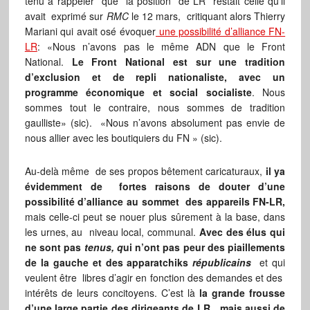
tenu à rappeler que la position de LR restait celle qu’il
avait exprimé sur
RMC
le 12 mars, critiquant alors Thierry
Mariani qui avait osé évoquer
une possibilité d’alliance FN-
LR
: «Nous n’avons pas le même ADN que le Front
National.
Le Front National est sur une tradition
d’exclusion et de repli nationaliste, avec un
programme économique et social socialiste
. Nous
sommes tout le contraire, nous sommes de tradition
gaulliste» (sic). «Nous n’avons absolument pas envie de
nous allier avec les boutiquiers du FN » (sic).
Au-delà même de ses propos bêtement caricaturaux,
il ya
évidemment de fortes raisons de douter d’une
possibilité d’alliance au sommet des appareils FN-LR,
mais celle-ci peut se nouer plus sûrement à la base, dans
les urnes, au niveau local, communal.
Avec des élus qui
ne sont pas
tenus, q
ui n’ont pas peur des piaillements
de la gauche et des apparatchiks
républicains
et qui
veulent être libres d’agir en fonction des demandes et des
intérêts de leurs concitoyens. C’est là
la grande frousse
d’une large partie des dirigeants de LR…mais aussi de