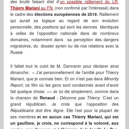
des bruits
faisant état d’
un possible ralliement du LR
Thierry Mariani
au FN
(non confirmé par l’intéressé) dans
le cadre des
élections européennes de 2019.
Ralliement
qui aurait sa logique au regard de son évolution
personnelle, des positions qui sont les siennes identiques
à celles de l’opposition nationale dans de nombreux
domaines, notamment dans sa perception des dangers
migratoires, du dossier syrien ou de nos relations avec la
Russie
Il fallait tout le culot de M. Darmanin pour déclarer ainsi
dimanche: « J’ai personnellement de l’amitié pour Thierry
Mariani, que je connais bien. Et on n’est pas dans
Minority
Report
, ce film où les gens sont condamnés avant d’avoir
fait quelque chose. »« Je lui dis simplement, comme dans
la chanson de
Renaud
:
Déconne pas Thierry.
C’est un
grand républicain. Je crois que l’opposition des
Républicains
doit être digne. Elle l’est pour la plupart de
ses membres
et en aucun cas Thierry Mariani, qui est
un gaulliste, je crois, ne correspond à la volonté, aux