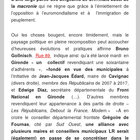
la
macronie
qui ne règne que grâce à l’émiettement de
l’opposition à l’euromondialisme et à l’immigration de
peuplement.
Oui les choses bougent, encore timidement, mais le
paysage politique en pleine recomposition peut accoucher
d’heureuses évolutions et pratiques affirme
Bruno
Gollnisch
.
Rue 89
indique ainsi qu’a été lancé mardi en
Gironde
«
un collectif
revendiquant une soixantaine
d’adhérents »,
«fondé en vue des municipales
à
l’initiative de
Jean-Jacques Édard,
maire de
Cavignac
(divers droite), membre des
Républicains
de 2007 à 2017,
et
Edwige Diaz,
secrétaire départementale du
Front
National en Gironde
(…). D’autres membres
revendiquent leur appartenance à des partis de droite –
Les Républicains, Debout la France, Modem.
» «A en
croire le conseiller départemental frontiste
Grégoire de
Fournas
, cité par
Sud Ouest
,
une alliance avec
plusieurs maires et conseillers municipaux LR serait
(également) en passe de se concrétiser dans le