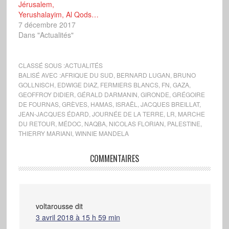
Jérusalem,
Yerushalayim, Al Qods…
7 décembre 2017
Dans "Actualités"
CLASSÉ SOUS :
ACTUALITÉS
BALISÉ AVEC :
AFRIQUE DU SUD
,
BERNARD LUGAN
,
BRUNO
GOLLNISCH
,
EDWIGE DIAZ
,
FERMIERS BLANCS
,
FN
,
GAZA
,
GEOFFROY DIDIER
,
GÉRALD DARMANIN
,
GIRONDE
,
GRÉGOIRE
DE FOURNAS
,
GRÈVES
,
HAMAS
,
ISRAËL
,
JACQUES BREILLAT
,
JEAN-JACQUES ÉDARD
,
JOURNÉE DE LA TERRE
,
LR
,
MARCHE
DU RETOUR
,
MÉDOC
,
NAQBA
,
NICOLAS FLORIAN
,
PALESTINE
,
THIERRY MARIANI
,
WINNIE MANDELA
COMMENTAIRES
voltarousse
dit
3 avril 2018 à 15 h 59 min