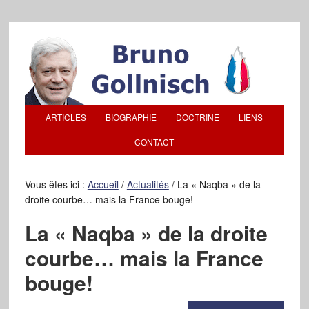
ARTICLES
BIOGRAPHIE
DOCTRINE
LIENS
CONTACT
Vous êtes ici :
Accueil
/
Actualités
/
La « Naqba » de la
droite courbe… mais la France bouge!
La « Naqba » de la droite
courbe… mais la France
bouge!