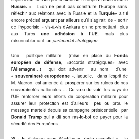
Russie.
» L’«on ne peut pas construire l’Europe sans
réfléchir aux relations avec la Russie et la
Turquie
» a-t-il
encore précisé arguant par ailleurs qu’il s’agirait de « sortir
de l’hypocrisie » vis-à-vis d’Ankara en ne promettant plus
aux Turcs
une adhésion à l’UE,
mais plus
raisonnablement un
partenariat stratégique
Une politique militaire (mise en place du
Fonds
européen de défense
, «accords stratégiques» avec
l’
Allemagne
…) qui doit advenir au nom d’une
« souveraineté européenne
», laquelle, dans l’esprit de
M. Macron est amenée à prospérer sur les ruines de nos
souverainetés nationales … Ce vœu de voir les pays de
l’UE renforcer leurs efforts de coopération militaire pour
assurer leur protection est d’ailleurs peu ou prou le
message martelé depuis sa campagne présidentielle par
Donald Trump
qui a dit son ras-le-bol de payer pour la
sécurité des Européens…
Si « le dialogue avec Washington reste essentiel », le