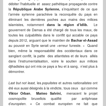
débiter l’habituelle et assez pathétique propagande contre
la
République Arabe Syrienne,
s’inquiétant de ce que
l’armée syrienne parachève la reconquête du pays en
éliminant les dernières poches aux mains des milices
islamistes, notamment
dans la région d’Idlib.
Le
gouvernent de Damas a été chargé de tous les maux, de
toutes les culpabilités dans le conflit qui accable ce pays
depuis 2012, arguant que le maintien de
Bachar el-Assad
au pouvoir en Syrie serait une «erreur funeste. » Quand
bien, même la responsabilité des occidentaux dans ce
sanglant conflit, la patte des atlantistes et de leurs alliés
dans l’instrumentalisation, voire le soutien aux milices
djihadistes qui ont mis ce pays a feu et à sang, n’est plus à
démontrer.
Last but not least,
les
populistes
et autres
nationalistes
ont
été eux aussi désignés à la vindicte, tous ceux qui comme
Viktor Orban
,
Matteo Salvini,
menacent le projet
cosmopolite bruxellois qualifié par antiphrase
d’
européen
.
«
Ce combat européen ne fait que