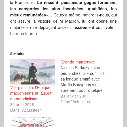
la France. »«
Le ressenti pessimiste gagne fortement
les catégories les plus favorisées, qualifiées, les
mieux rémunérées
»… Ceux-là même, noterons-nous, qui
ont assuré la victoire de M Macron, lui ont donné une
majorité en se déplaçant assez massivement pour voter.
La roue tourne.
Similaire
Grande manœuvre
Nicolas Sarkozy est un
peu « chez lui » sur TF1,
sa longue amitié avec
Martin Bouygues y est
Voir plus loin: l’Ethique
sûrement pour quelque
macronienne et l’Esprit
chose. A cette aune, on
24 janvier 2007
du mondialisme
comprend que
Dans "Actualités"
30 août 2018
l’animateur Arthur
Dans "Actualités"
Essebag, maître de
cérémonie des « NRJ
music Awards » samedi