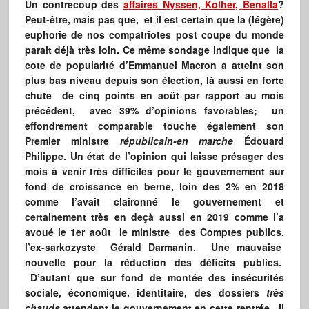
Un contrecoup des
affaires Nyssen, Kolher, Benalla
?
Peut-être, mais pas que, et il est certain que la (légère)
euphorie de nos compatriotes post coupe du monde
parait déjà très loin. Ce même sondage indique que la
cote de popularité d’Emmanuel Macron a atteint son
plus bas niveau depuis son élection, là aussi en forte
chute de cinq points en août par rapport au mois
précédent, avec 39% d’opinions favorables; un
effondrement comparable touche également son
Premier ministre
républicain-en marche
Édouard
Philippe. Un état de l’opinion qui laisse présager des
mois à venir très difficiles pour le gouvernement sur
fond de croissance en berne, loin des 2% en 2018
comme l’avait claironné le gouvernement et
certainement très en deçà aussi en 2019 comme l’a
avoué le 1er août le ministre des Comptes publics,
l’ex-sarkozyste Gérald Darmanin. Une mauvaise
nouvelle pour la réduction des déficits publics.
D’autant que sur fond de montée des insécurités
sociale, économique, identitaire, des dossiers
très
chauds
attendent le gouvernement en cette rentrée . Il