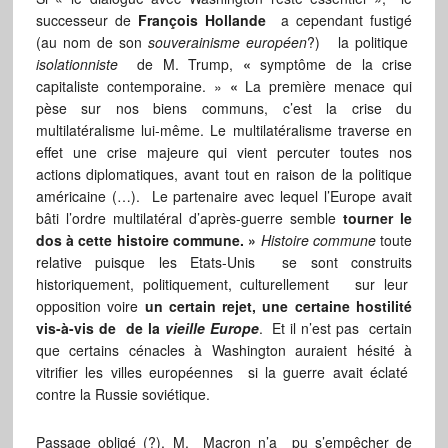
successeur de
François Hollande
a cependant fustigé
(au nom de son
souverainisme européen
?) la politique
isolationniste
de M. Trump,
«
symptôme de la crise
capitaliste contemporaine. »
«
La première menace qui
pèse sur nos biens communs, c’est la crise du
multilatéralisme lui-même. Le multilatéralisme traverse en
effet une crise majeure qui vient percuter toutes nos
actions diplomatiques, avant tout en raison de la politique
américaine (…). Le partenaire avec lequel l’Europe avait
bâti l’ordre multilatéral d’après-guerre semble
tourner le
dos à cette histoire commune. »
Histoire commune
toute
relative puisque les Etats-Unis se sont construits
historiquement, politiquement, culturellement sur leur
opposition voire
un certain rejet, une certaine hostilité
vis-à-vis de de la
vieille Europe
. Et il n’est pas certain
que certains cénacles à Washington auraient hésité à
vitrifier les villes européennes si la guerre avait éclaté
contre la Russie soviétique.
Passage obligé (?), M. Macron n’a pu s’empêcher de