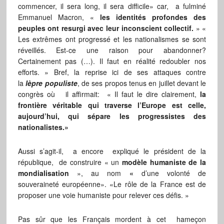
commencer, il sera long, il sera difficile» car, a fulminé
Emmanuel Macron, «
les identités profondes des
peuples ont resurgi avec leur inconscient collectif.
» «
Les extrêmes ont progressé et les nationalismes se sont
réveillés. Est-ce une raison pour abandonner?
Certainement pas (…). Il faut en réalité redoubler nos
efforts. » Bref, la reprise ici de ses attaques contre
la
lèpre populiste
, de ses propos tenus en juillet devant le
congrès où il affirmait: « Il faut le dire clairement,
la
frontière véritable qui traverse l’Europe est celle,
aujourd’hui, qui sépare les progressistes des
nationalistes.»
Aussi s’agit-il, a encore expliqué le président de la
république, de construire « un
modèle humaniste de la
mondialisation
», au nom
«
d’une volonté de
souveraineté européenne». «Le rôle de la France est de
proposer une voie humaniste pour relever ces défis. »
Pas sûr que les Français mordent à cet hameçon