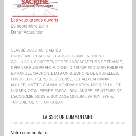
soir sur cette chaîne, ait
pu se livrer…
Les yeux grands ouverts
26 septembre 2014
Dans "Actualités"
CLASSÉ SOUS :
ACTUALITÉS
BALISÉ AVEC :
BACHAR EL ASSAD
,
BENALLA
,
BRUNO
GOLLNISCH
,
CONFÉRENCE DES AMBASSADEURS DE FRANCE
,
DÉFENSE EUROPÉENNE
,
DONALD TRUMP
,
EDOUARD PHILIPPE
,
EMMANUEL MACRON
,
ETATS-UNIS
,
EUROPE DE BRUXELLES
,
FONDS EUROPÉENS DE DÉFENSE
,
GÉRALD DARMANIN
,
KOLHER
,
MATTEO SALVINI
,
MONDIALISATION
,
NICOLAS HULOT
,
NYSSEN
,
OTAN
,
PIERRE-PASCAL BOULANGER
,
PRINTEMPS DE
L'ECONOMIE
,
RUSSIE
,
SONDAGE MONDIALISATION
,
SYRIE
,
TURQUIE
,
UE
,
VIKTOR ORBAN
LAISSER UN COMMENTAIRE
Votre commentaire