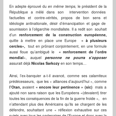
En adepte éprouvé du
en même temps,
le président de la
République a mêlé dans son intervention données
factuelles et contre-vérités, propos de bon sens et
idéologie antinationale, désir d’émancipation et gage de
soumission à l’oligarchie mondialiste. Il a redit son souhait
d’un
renforcement de la construction européenne,
quitte à mettre en place une Europe
« à plusieurs
cercles»,
tout en prônant conjointement, en une formule
aussi floue qu’ambiguë le
«
renforcement de l’ordre
mondial
», auquel
personne ne pourra s’opposer
assurait déjà
Nicolas Sarkozy
en son temps…
Ainsi, l’ex-banquier a-t-il avancé, comme ses calamiteux
prédécesseurs, que les « alliances d’aujourd’hui », comme
l’Otan,
avaient
« encore leur pertinence » (sic)
mais a
ajouté non sans raison que les Européens «(devaient) tirer
toutes les conséquences de la fin de la guerre froide », en
n’attendant plus des Américains qu’ils se chargent de les
défendre, souhaitant une « réflexion exhaustive sur ces
sujets avec tous les partenaires de l’Europe et donc avec la