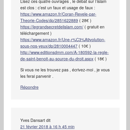
Lisez ces quatre ouvrages , le débat sur l’islam
est clos : c’est un faux et usage de faux :
https://www.amazon.fr/Coran-Revele-par-
Theorie-Codes/dp/2851622889
( 28€ )
https://legrandsecretdelislam.com/
( gratuit en
téléchargement )
https://www.amazon.fr/Une-r%C3%A9volution-
sous-nos-yeux/dp/2810004447
( 10€ )
http://www.editionsdmm.com/A-180592-la-regle-
de-saint-benoit-au-source-du-droit.aspx
( 18€ )
Si vous ne les trouvez pas , écrivez-moi , je vous
les ferai parvenir .
Répondre
Yves Dansart
dit
21 février 2018 à 16 h 45 min