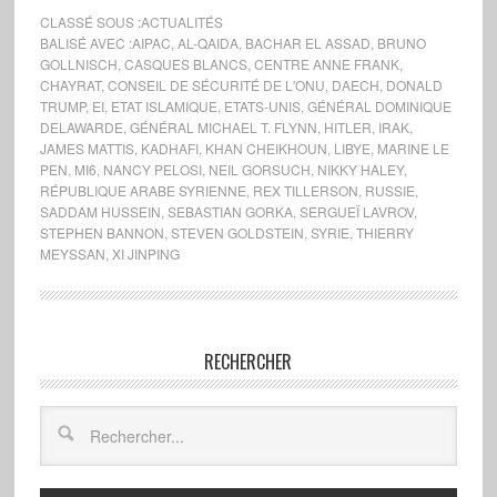
CLASSÉ SOUS :
ACTUALITÉS
BALISÉ AVEC :
AIPAC
,
AL-QAIDA
,
BACHAR EL ASSAD
,
BRUNO
GOLLNISCH
,
CASQUES BLANCS
,
CENTRE ANNE FRANK
,
CHAYRAT
,
CONSEIL DE SÉCURITÉ DE L'ONU
,
DAECH
,
DONALD
TRUMP
,
EI
,
ETAT ISLAMIQUE
,
ETATS-UNIS
,
GÉNÉRAL DOMINIQUE
DELAWARDE
,
GÉNÉRAL MICHAEL T. FLYNN
,
HITLER
,
IRAK
,
JAMES MATTIS
,
KADHAFI
,
KHAN CHEIKHOUN
,
LIBYE
,
MARINE LE
PEN
,
MI6
,
NANCY PELOSI
,
NEIL GORSUCH
,
NIKKY HALEY
,
RÉPUBLIQUE ARABE SYRIENNE
,
REX TILLERSON
,
RUSSIE
,
SADDAM HUSSEIN
,
SEBASTIAN GORKA
,
SERGUEÏ LAVROV
,
STEPHEN BANNON
,
STEVEN GOLDSTEIN
,
SYRIE
,
THIERRY
MEYSSAN
,
XI JINPING
RECHERCHER