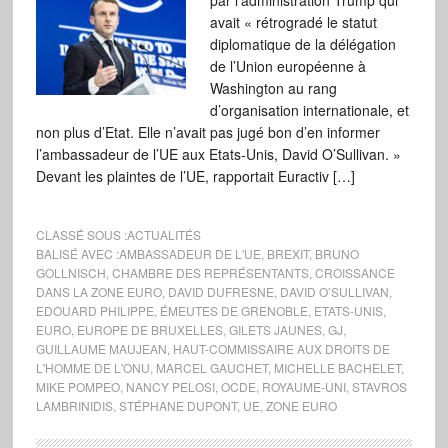
par l’administration Trump qui
avait « rétrogradé le statut
diplomatique de la délégation
de l’Union européenne à
Washington au rang
d’organisation internationale, et
non plus d’Etat. Elle n’avait pas jugé bon d’en informer
l’ambassadeur de l’UE aux Etats-Unis, David O’Sullivan. »
Devant les plaintes de l’UE, rapportait Euractiv […]
CLASSÉ SOUS :
ACTUALITÉS
BALISÉ AVEC :
AMBASSADEUR DE L'UE
,
BREXIT
,
BRUNO
GOLLNISCH
,
CHAMBRE DES REPRÉSENTANTS
,
CROISSANCE
DANS LA ZONE EURO
,
DAVID DUFRESNE
,
DAVID O’SULLIVAN
,
EDOUARD PHILIPPE
,
ÉMEUTES DE GRENOBLE
,
ETATS-UNIS
,
EURO
,
EUROPE DE BRUXELLES
,
GILETS JAUNES
,
GJ
,
GUILLAUME MAUJEAN
,
HAUT-COMMISSAIRE AUX DROITS DE
L'HOMME DE L'ONU
,
MARCEL GAUCHET
,
MICHELLE BACHELET
,
MIKE POMPEO
,
NANCY PELOSI
,
OCDE
,
ROYAUME-UNI
,
STAVROS
LAMBRINIDIS
,
STÉPHANE DUPONT
,
UE
,
ZONE EURO