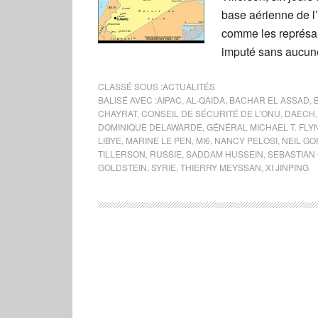
base aérienne de l
comme les représa
imputé sans aucun
CLASSÉ SOUS :
ACTUALITÉS
BALISÉ AVEC :
AIPAC
,
AL-QAIDA
,
BACHAR EL ASSAD
,
CHAYRAT
,
CONSEIL DE SÉCURITÉ DE L'ONU
,
DAECH
DOMINIQUE DELAWARDE
,
GÉNÉRAL MICHAEL T. FLY
LIBYE
,
MARINE LE PEN
,
MI6
,
NANCY PELOSI
,
NEIL G
TILLERSON
,
RUSSIE
,
SADDAM HUSSEIN
,
SEBASTIAN
GOLDSTEIN
,
SYRIE
,
THIERRY MEYSSAN
,
XI JINPING