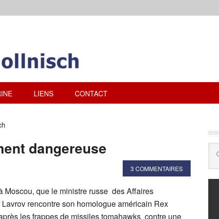
INE
LIENS
CONTACT
ch
ment dangereuse
3 COMMENTAIRES
à Moscou, que le ministre russe des Affaires
ï Lavrov rencontre son homologue américain Rex
s après les frappes de missiles tomahawks contre une