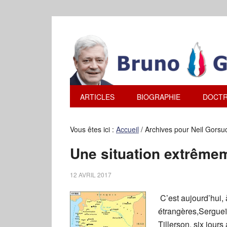
ARTICLES
BIOGRAPHIE
DOCTR
Vous êtes ici :
Accueil
/
Archives pour Neil Gorsu
Une situation extrême
12 AVRIL 2017
C’est aujourd’hui, 
étrangères,Sergue
Tillerson, six jour