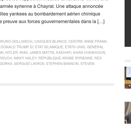
’armée syrienne à Chayrat. Une attaque annoncée
illes yankees au bombardement aérien chimique
e preuve aux forces gouvernementales dans la […]
BRUNO GOLLNISCH
,
CASQUES BLANCS
,
CENTRE ANNE FRANK
,
,
DONALD TRUMP
,
EI
,
ETAT ISLAMIQUE
,
ETATS-UNIS
,
GÉNÉRAL
NN
,
HITLER
,
IRAK
,
JAMES MATTIS
,
KADHAFI
,
KHAN CHEIKHOUN
,
ORSUCH
,
NIKKY HALEY
,
RÉPUBLIQUE ARABE SYRIENNE
,
REX
 GORKA
,
SERGUEÏ LAVROV
,
STEPHEN BANNON
,
STEVEN