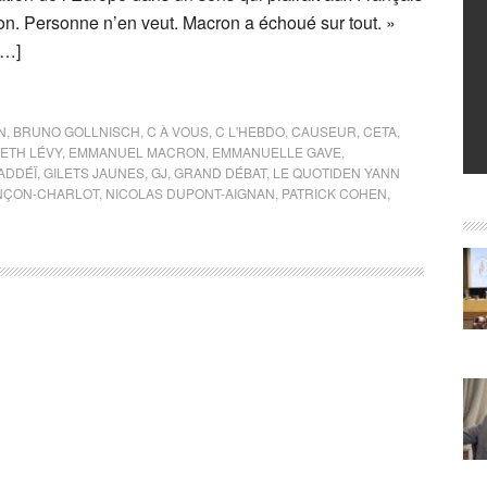
tion. Personne n’en veut. Macron a échoué sur tout. »
[…]
N
,
BRUNO GOLLNISCH
,
C À VOUS
,
C L'HEBDO
,
CAUSEUR
,
CETA
,
BETH LÉVY
,
EMMANUEL MACRON
,
EMMANUELLE GAVE
,
ADDÉÏ
,
GILETS JAUNES
,
GJ
,
GRAND DÉBAT
,
LE QUOTIDEN YANN
NÇON-CHARLOT
,
NICOLAS DUPONT-AIGNAN
,
PATRICK COHEN
,