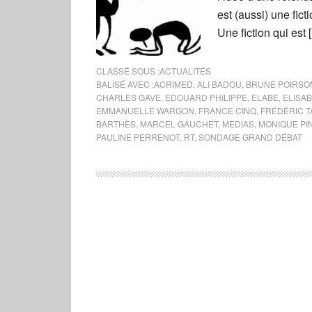
est (aussi) une fic
Une fiction qui est 
CLASSÉ SOUS :
ACTUALITÉS
BALISÉ AVEC :
ACRIMED
,
ALI BADOU
,
BRUNE POIRSO
CHARLES GAVE
,
EDOUARD PHILIPPE
,
ELABE
,
ELISA
EMMANUELLE WARGON
,
FRANCE CINQ
,
FRÉDÉRIC T
BARTHÈS
,
MARCEL GAUCHET
,
MEDIAS
,
MONIQUE PI
PAULINE PERRENOT
,
RT
,
SONDAGE GRAND DÉBAT