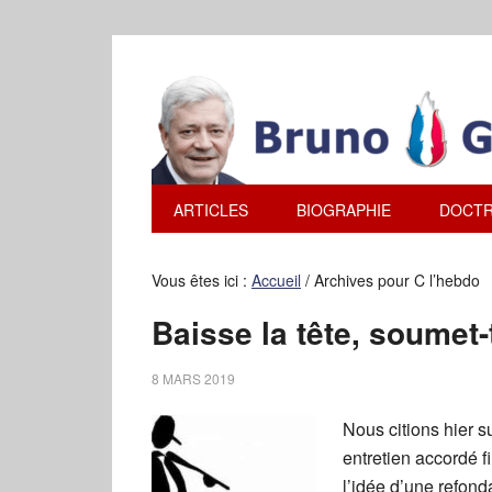
ARTICLES
BIOGRAPHIE
DOCTR
Vous êtes ici :
Accueil
/
Archives pour C l’hebdo
Baisse la tête, soumet-to
8 MARS 2019
Nous citions hier 
entretien accordé f
l’idée d’une refond