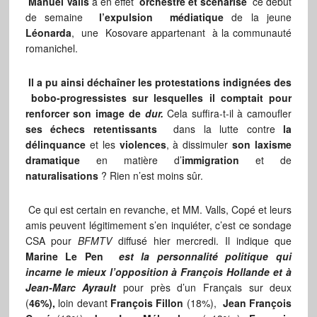
Manuel Valls
a en effet
orchestré et scénarisé
ce début
de semaine
l’expulsion médiatique
de la jeune
Léonarda
, une Kosovare appartenant à la communauté
romanichel.
Il a pu ainsi déchaîner les protestations indignées des
bobo-progressistes sur lesquelles il comptait pour
renforcer son image de
dur.
Cela suffira-t-il à camoufler
ses échecs retentissants
dans la lutte contre
la
délinquance
et les
violences
, à dissimuler
son laxisme
dramatique
en matière d’
immigration
et de
naturalisations
? Rien n’est moins sûr.
Ce qui est certain en revanche, et MM. Valls, Copé et leurs
amis peuvent légitimement s’en inquiéter, c’est ce sondage
CSA pour
BFMTV
diffusé hier mercredi. Il indique que
Marine Le Pen
est la personnalité politique qui
incarne le mieux l’opposition à François Hollande et à
Jean-Marc Ayrault
pour près d’un Français sur deux
(
46%),
loin devant
François Fillon
(18%),
Jean François