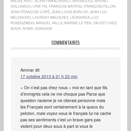
BALISÉ AVEC :
ALAIN FINKIELKRAUT
,
BRIGNOLES
,
BRUNO
GOLLNISCH
,
CRIF
,
FN
,
FRANÇOIS BAYROU
,
FRANÇOIS FILLON
,
JEAN-FRANÇOIS COPÉ
,
JEAN-LOUIS BORLOO
,
JEAN-LUC
MÉLENCHO
,
LAURENT WAUQUIEZ
,
LÉONARDA
,
LUC
ROSENZWEIG
,
MANUEL VALLS
,
MARINE LE PEN
,
ON EST CHEZ
NOUS
,
ROMS
,
SONDAGE
COMMENTAIRES
Ammar
dit
17 octobre 2013 à 21 h 23 min
« On n’est pas chez nous » moi en tant que fils
d’immigrés cela ne me choque pas Parce que
question racisme je ne citerais personne mais
les Français sont certainement à la queux du
peloton, mais voyez-vous le français lui ne cache
pas ses sentiments c’est un brave gars pas
violent pour deux sous à part si vous le