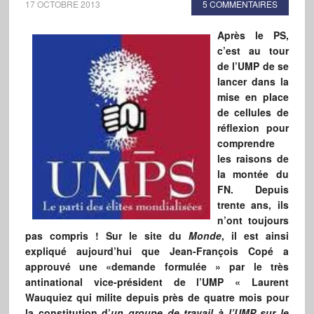
17 OCTOBRE 2013
5 COMMENTAIRES
Après le PS,
c’est au tour
de l’UMP de se
lancer dans la
mise en place
de cellules de
réflexion pour
comprendre
les raisons de
la montée du
FN. Depuis
trente ans, ils
n’ont toujours
pas compris ! Sur le site du
Monde
, il est ainsi
expliqué aujourd’hui que Jean-François Copé a
approuvé une «demande formulée » par le très
antinational vice-président de l’UMP « Laurent
Wauquiez qui milite depuis près de quatre mois pour
la constitution d’
un groupe de travail
à l’UMP sur le