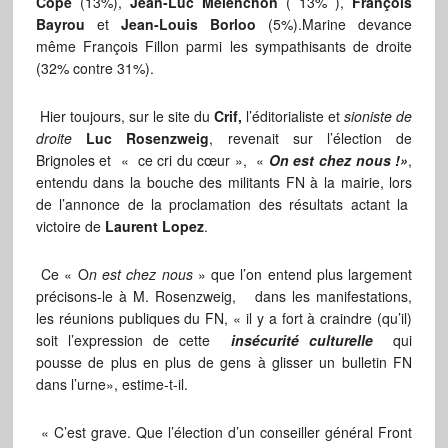
Copé
(13%),
Jean-Luc Mélenchon
( 13% ),
François
Bayrou
et
Jean-Louis Borloo
(5%).Marine devance
même François Fillon parmi les sympathisants de droite
(32% contre 31%).
Hier toujours, sur le site du
Crif,
l’éditorialiste et
sioniste de
droite
Luc Rosenzweig
, revenait sur l’élection de
Brignoles et « ce cri du cœur », «
On est chez nous !»
,
entendu dans la bouche des militants FN à la mairie, lors
de l’annonce de la proclamation des résultats actant la
victoire de
Laurent Lopez
.
Ce « O
n est chez nous
» que l’on entend plus largement
précisons-le à M. Rosenzweig, dans les manifestations,
les réunions publiques du FN, « il y a fort à craindre (qu’il)
soit l’expression de cette
insécurité culturelle
qui
pousse de plus en plus de gens à glisser un bulletin FN
dans l’urne», estime-t-il.
« C’est grave. Que l’élection d’un conseiller général Front