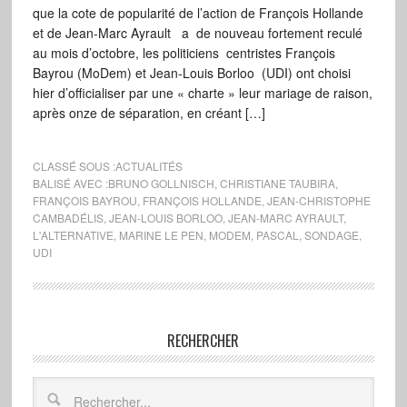
que la cote de popularité de l’action de François Hollande
et de Jean-Marc Ayrault a de nouveau fortement reculé
au mois d’octobre, les politiciens centristes François
Bayrou (MoDem) et Jean-Louis Borloo (UDI) ont choisi
hier d’officialiser par une « charte » leur mariage de raison,
après onze de séparation, en créant […]
CLASSÉ SOUS :
ACTUALITÉS
BALISÉ AVEC :
BRUNO GOLLNISCH
,
CHRISTIANE TAUBIRA
,
FRANÇOIS BAYROU
,
FRANÇOIS HOLLANDE
,
JEAN-CHRISTOPHE
CAMBADÉLIS
,
JEAN-LOUIS BORLOO
,
JEAN-MARC AYRAULT
,
L'ALTERNATIVE
,
MARINE LE PEN
,
MODEM
,
PASCAL
,
SONDAGE
,
UDI
RECHERCHER