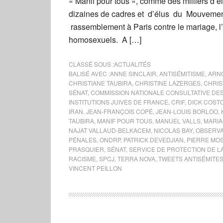
« Manif pour tous », comme des milliers d’é
dizaines de cadres et d’élus du Mouveme
rassemblement à Paris contre le mariage, l
homosexuels. A […]
CLASSÉ SOUS :
ACTUALITÉS
BALISÉ AVEC :
ANNE SINCLAIR
,
ANTISÉMITISME
,
ARN
CHRISTIANE TAUBIRA
,
CHRISTINE LAZERGES
,
CHRIS
SÉNAT
,
COMMISSION NATIONALE CONSULTATIVE DES
INSTITUTIONS JUIVES DE FRANCE
,
CRIF
,
DICK COST
IRAN
,
JEAN-FRANÇOIS COPÉ
,
JEAN-LOUIS BORLOO
,
TAUBIRA
,
MANIF POUR TOUS
,
MANUEL VALLS
,
MARI
NAJAT VALLAUD-BELKACEM
,
NICOLAS BAY
,
OBSERVA
PÉNALES
,
ONDRP
,
PATRICK DEVEDJIAN
,
PIERRE MOS
PRASQUIER
,
SÉNAT
,
SERVICE DE PROTECTION DE 
RACISME
,
SPCJ
,
TERRA NOVA
,
TWEETS ANTISÉMITE
VINCENT PEILLON