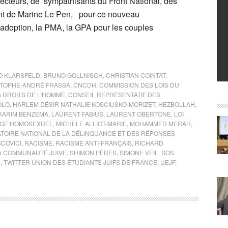
lecteurs, de sympathisants du Front National, des
nt de Marine Le Pen, pour ce nouveau
’adoption, la PMA, la GPA pour les couples
O KLARSFELD
,
BRUNO GOLLNISCH
,
CHRISTIAN COINTAT
,
TOPHE-ANDRÉ FRASSA
,
CNCDH
,
COMMISSION DES LOIS DU
 DROITS DE L'HOMME
,
CONSEIL REPRÉSENTATIF DES
OLO
,
HARLEM DÉSIR NATHALIE KOSCIUSKO-MORIZET
,
HEZBOLLAH
,
KARIM BENZEMA
,
LAURENT FABIUS
,
LAURENT OBERTONE
,
LOI
AGE HOMOSEXUEL
,
MICHÈLE ALLIOT-MARIE
,
MOHAMMED MERAH
,
TOIRE NATIONAL DE LA DÉLINQUANCE ET DES RÉPONSES
COVICI
,
RACISME
,
RACISME ANTI-FRANÇAIS
,
RICHARD
LA COMMUNAUTÉ JUIVE
,
SHIMON PÈRES
,
SIMONE VEIL
,
SOS
S
,
TWITTER UNION DES ÉTUDIANTS JUIFS DE FRANCE
,
UEJF
,