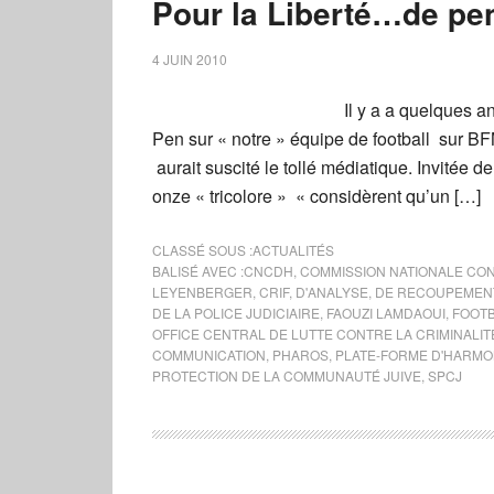
Pour la Liberté…de pe
4 JUIN 2010
Il y a a quelques 
Pen sur « notre » équipe de football sur B
aurait suscité le tollé médiatique. Invitée 
onze « tricolore » « considèrent qu’un […]
CLASSÉ SOUS :
ACTUALITÉS
BALISÉ AVEC :
CNCDH
,
COMMISSION NATIONALE CON
LEYENBERGER
,
CRIF
,
D'ANALYSE
,
DE RECOUPEMENT
DE LA POLICE JUDICIAIRE
,
FAOUZI LAMDAOUI
,
FOOT
OFFICE CENTRAL DE LUTTE CONTRE LA CRIMINALITÉ
COMMUNICATION
,
PHAROS
,
PLATE-FORME D'HARMO
PROTECTION DE LA COMMUNAUTÉ JUIVE
,
SPCJ