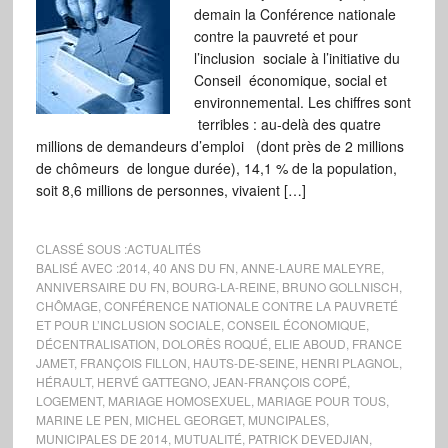
demain la Conférence nationale
contre la pauvreté et pour
l’inclusion sociale à l’initiative du
Conseil économique, social et
environnemental. Les chiffres sont
terribles : au-delà des quatre
millions de demandeurs d’emploi (dont près de 2 millions
de chômeurs de longue durée), 14,1 % de la population,
soit 8,6 millions de personnes, vivaient […]
CLASSÉ SOUS :
ACTUALITÉS
BALISÉ AVEC :
2014
,
40 ANS DU FN
,
ANNE-LAURE MALEYRE
,
ANNIVERSAIRE DU FN
,
BOURG-LA-REINE
,
BRUNO GOLLNISCH
,
CHÔMAGE
,
CONFÉRENCE NATIONALE CONTRE LA PAUVRETÉ
ET POUR L’INCLUSION SOCIALE
,
CONSEIL ÉCONOMIQUE
,
DÉCENTRALISATION
,
DOLORÈS ROQUÉ
,
ELIE ABOUD
,
FRANCE
JAMET
,
FRANÇOIS FILLON
,
HAUTS-DE-SEINE
,
HENRI PLAGNOL
,
HÉRAULT
,
HERVÉ GATTEGNO
,
JEAN-FRANÇOIS COPÉ
,
LOGEMENT
,
MARIAGE HOMOSEXUEL
,
MARIAGE POUR TOUS
,
MARINE LE PEN
,
MICHEL GEORGET
,
MUNCIPALES
,
MUNICIPALES DE 2014
,
MUTUALITÉ
,
PATRICK DEVEDJIAN
,