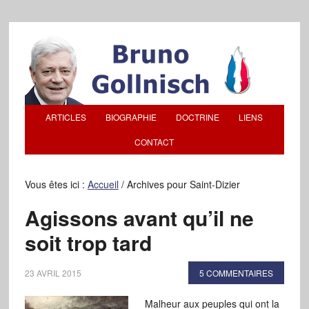
ARTICLES
BIOGRAPHIE
DOCTRINE
LIENS
CONTACT
Vous êtes ici :
Accueil
/
Archives pour Saint-Dizier
Agissons avant qu’il ne
soit trop tard
23 AVRIL 2015
5 COMMENTAIRES
Malheur aux peuples qui ont la