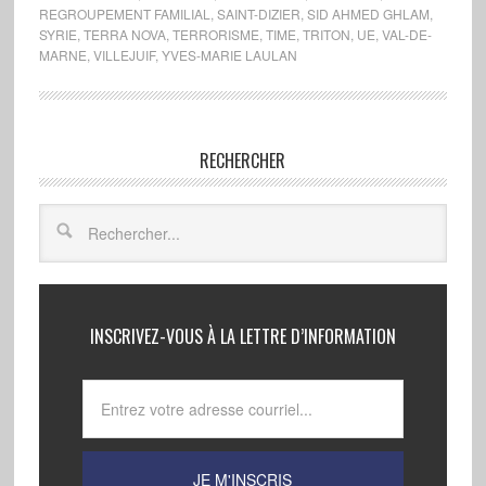
REGROUPEMENT FAMILIAL
,
SAINT-DIZIER
,
SID AHMED GHLAM
,
SYRIE
,
TERRA NOVA
,
TERRORISME
,
TIME
,
TRITON
,
UE
,
VAL-DE-
MARNE
,
VILLEJUIF
,
YVES-MARIE LAULAN
RECHERCHER
INSCRIVEZ-VOUS À LA LETTRE D’INFORMATION