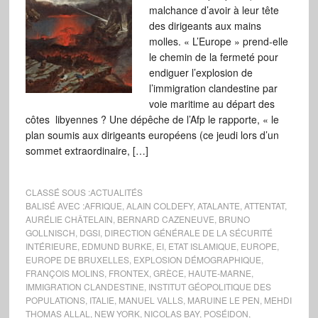
malchance d’avoir à leur tête
des dirigeants aux mains
molles. « L’Europe » prend-elle
le chemin de la fermeté pour
endiguer l’explosion de
l’immigration clandestine par
voie maritime au départ des
côtes libyennes ? Une dépêche de l’Afp le rapporte, « le
plan soumis aux dirigeants européens (ce jeudi lors d’un
sommet extraordinaire, […]
CLASSÉ SOUS :
ACTUALITÉS
BALISÉ AVEC :
AFRIQUE
,
ALAIN COLDEFY
,
ATALANTE
,
ATTENTAT
,
AURÉLIE CHÂTELAIN
,
BERNARD CAZENEUVE
,
BRUNO
GOLLNISCH
,
DGSI
,
DIRECTION GÉNÉRALE DE LA SÉCURITÉ
INTÉRIEURE
,
EDMUND BURKE
,
EI
,
ETAT ISLAMIQUE
,
EUROPE
,
EUROPE DE BRUXELLES
,
EXPLOSION DÉMOGRAPHIQUE
,
FRANÇOIS MOLINS
,
FRONTEX
,
GRÈCE
,
HAUTE-MARNE
,
IMMIGRATION CLANDESTINE
,
INSTITUT GÉOPOLITIQUE DES
POPULATIONS
,
ITALIE
,
MANUEL VALLS
,
MARUINE LE PEN
,
MEHDI
THOMAS ALLAL
,
NEW YORK
,
NICOLAS BAY
,
POSÉIDON
,