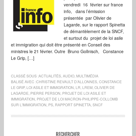
vendredi 16 février sur france
info, dans l’émission
présentée par Olivier de
Lagarde, sur le rapport Spinetta
de démantèlement de la SNCF,
et surtout du projet de loi asile
et immigration qui doit être présenté en Conseil des
ministres le 21 février. Outre Bruno Gollnisch, Constance
Le Grip, […]
CLASSÉ SOUS :
ACTUALITÉS
,
AUDIO
,
MULTIMÉDIA
BALISÉ AVEC :
CHRISTINE REVAULT D’ALLONNES
,
CONSTANCE
LE GRIP
,
LOI ASILE ET IMMIGRATION
,
LR
,
LREM
,
OLIVIER DE
LAGARDE
,
PIERRE PERSON
,
PROJET DE LOI ASILE ET
IMMIGRATION
,
PROJET DE LOI MACRON-PHILIPPE-COLLOMB
SUR L'IMMIGRATION
,
PS
,
RAPPORT SPINETTA
,
SNCF
RECHERCHER