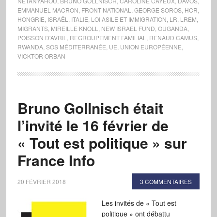
NETANYAHOU
,
BRUNO GOLLNISCH
,
CAROLINE CAYEUX
,
DAVOS
,
EMMANUEL MACRON
,
FRONT NATIONAL
,
GEORGE SOROS
,
HCR
,
HONGRIE
,
ISRAËL
,
ITALIE
,
LOI ASILE ET IMMIGRATION
,
LR
,
LREM
,
MIGRANTS
,
MIREILLE KNOLL
,
NEW ISRAEL FUND
,
OUGANDA
,
POISSON D'AVRIL
,
REGROUPEMENT FAMILIAL
,
RENAUD CAMUS
,
RWANDA
,
SOS MÉDITERRANÉE
,
UE
,
UNION EUROPÉENNE
,
VICKTOR ORBAN
Bruno Gollnisch était
l’invité le 16 février de
« Tout est politique » sur
France Info
20 FÉVRIER 2018
3 COMMENTAIRES
Les invités de « Tout est
politique » ont débattu