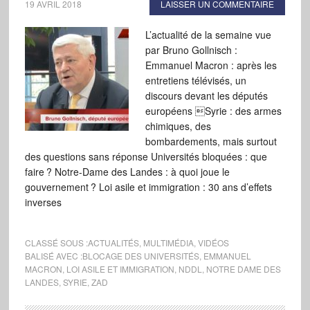
19 AVRIL 2018
LAISSER UN COMMENTAIRE
L’actualité de la semaine vue
par Bruno Gollnisch :
Emmanuel Macron : après les
entretiens télévisés, un
discours devant les députés
européens Syrie : des armes
chimiques, des
bombardements, mais surtout
des questions sans réponse Universités bloquées : que
faire ? Notre-Dame des Landes : à quoi joue le
gouvernement ? Loi asile et immigration : 30 ans d’effets
inverses
CLASSÉ SOUS :
ACTUALITÉS
,
MULTIMÉDIA
,
VIDÉOS
BALISÉ AVEC :
BLOCAGE DES UNIVERSITÉS
,
EMMANUEL
MACRON
,
LOI ASILE ET IMMIGRATION
,
NDDL
,
NOTRE DAME DES
LANDES
,
SYRIE
,
ZAD