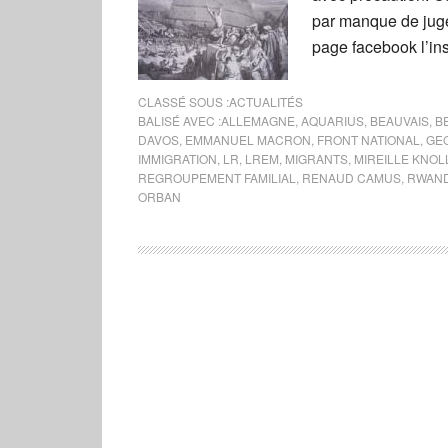
par manque de juge
page facebook l’ins
CLASSÉ SOUS :
ACTUALITÉS
BALISÉ AVEC :
ALLEMAGNE
,
AQUARIUS
,
BEAUVAIS
,
B
DAVOS
,
EMMANUEL MACRON
,
FRONT NATIONAL
,
GE
IMMIGRATION
,
LR
,
LREM
,
MIGRANTS
,
MIREILLE KNOL
REGROUPEMENT FAMILIAL
,
RENAUD CAMUS
,
RWAN
ORBAN