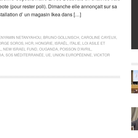
ote (pour rester poli). Dimanche elle annonçait sur sa
tallation d’ un magasin Ikea dans […]
ENYAMIN NETANYAHOU
,
BRUNO GOLLNISCH
,
CAROLINE CAYEUX
,
ORGE SOROS
,
HCR
,
HONGRIE
,
ISRAËL
,
ITALIE
,
LOI ASILE ET
L
,
NEW ISRAEL FUND
,
OUGANDA
,
POISSON D'AVRIL
,
DA
,
SOS MÉDITERRANÉE
,
UE
,
UNION EUROPÉENNE
,
VICKTOR