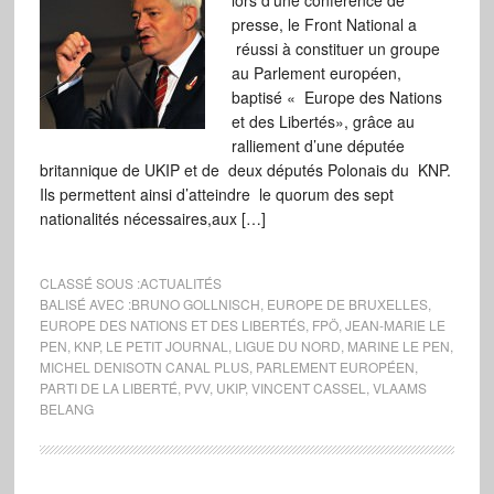
lors d’une conférence de
presse, le Front National a
réussi à constituer un groupe
au Parlement européen,
baptisé « Europe des Nations
et des Libertés», grâce au
ralliement d’une députée
britannique de UKIP et de deux députés Polonais du KNP.
Ils permettent ainsi d’atteindre le quorum des sept
nationalités nécessaires,aux […]
CLASSÉ SOUS :
ACTUALITÉS
BALISÉ AVEC :
BRUNO GOLLNISCH
,
EUROPE DE BRUXELLES
,
EUROPE DES NATIONS ET DES LIBERTÉS
,
FPÖ
,
JEAN-MARIE LE
PEN
,
KNP
,
LE PETIT JOURNAL
,
LIGUE DU NORD
,
MARINE LE PEN
,
MICHEL DENISOTN CANAL PLUS
,
PARLEMENT EUROPÉEN
,
PARTI DE LA LIBERTÉ
,
PVV
,
UKIP
,
VINCENT CASSEL
,
VLAAMS
BELANG