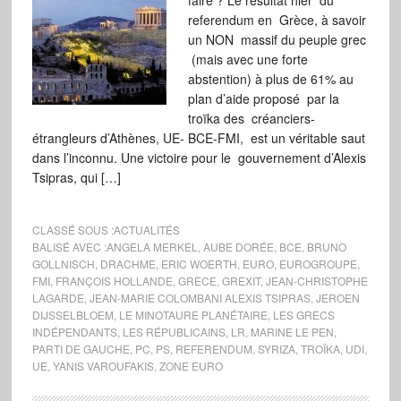
faire ? Le résultat hier du
referendum en Grèce, à savoir
un NON massif du peuple grec
(mais avec une forte
abstention) à plus de 61% au
plan d’aide proposé par la
troïka des créanciers-
étrangleurs d’Athènes, UE- BCE-FMI, est un véritable saut
dans l’inconnu. Une victoire pour le gouvernement d’Alexis
Tsipras, qui […]
CLASSÉ SOUS :
ACTUALITÉS
BALISÉ AVEC :
ANGELA MERKEL
,
AUBE DORÉE
,
BCE
,
BRUNO
GOLLNISCH
,
DRACHME
,
ERIC WOERTH
,
EURO
,
EUROGROUPE
,
FMI
,
FRANÇOIS HOLLANDE
,
GRÈCE
,
GREXIT
,
JEAN-CHRISTOPHE
LAGARDE
,
JEAN-MARIE COLOMBANI ALEXIS TSIPRAS
,
JEROEN
DIJSSELBLOEM
,
LE MINOTAURE PLANÉTAIRE
,
LES GRECS
INDÉPENDANTS
,
LES RÉPUBLICAINS
,
LR
,
MARINE LE PEN
,
PARTI DE GAUCHE
,
PC
,
PS
,
REFERENDUM
,
SYRIZA
,
TROÏKA
,
UDI
,
UE
,
YANIS VAROUFAKIS
,
ZONE EURO