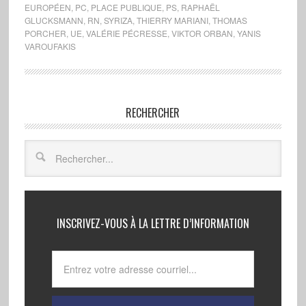
EUROPÉEN
,
PC
,
PLACE PUBLIQUE
,
PS
,
RAPHAËL
GLUCKSMANN
,
RN
,
SYRIZA
,
THIERRY MARIANI
,
THOMAS
PORCHER
,
UE
,
VALÉRIE PÉCRESSE
,
VIKTOR ORBAN
,
YANIS
VAROUFAKIS
RECHERCHER
INSCRIVEZ-VOUS À LA LETTRE D’INFORMATION