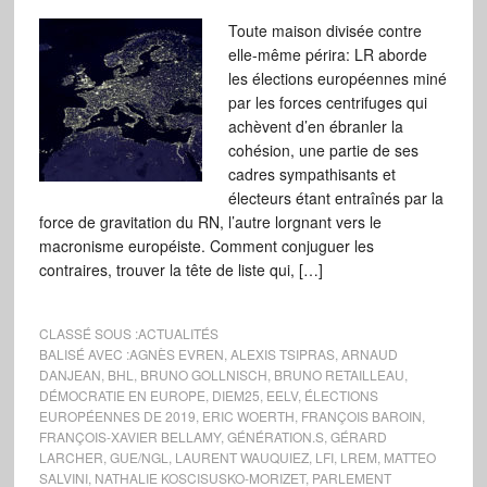
Toute maison divisée contre
elle-même périra: LR aborde
les élections européennes miné
par les forces centrifuges qui
achèvent d’en ébranler la
cohésion, une partie de ses
cadres sympathisants et
électeurs étant entraînés par la
force de gravitation du RN, l’autre lorgnant vers le
macronisme européiste. Comment conjuguer les
contraires, trouver la tête de liste qui, […]
CLASSÉ SOUS :
ACTUALITÉS
BALISÉ AVEC :
AGNÈS EVREN
,
ALEXIS TSIPRAS
,
ARNAUD
DANJEAN
,
BHL
,
BRUNO GOLLNISCH
,
BRUNO RETAILLEAU
,
DÉMOCRATIE EN EUROPE
,
DIEM25
,
EELV
,
ÉLECTIONS
EUROPÉENNES DE 2019
,
ERIC WOERTH
,
FRANÇOIS BAROIN
,
FRANÇOIS-XAVIER BELLAMY
,
GÉNÉRATION.S
,
GÉRARD
LARCHER
,
GUE/NGL
,
LAURENT WAUQUIEZ
,
LFI
,
LREM
,
MATTEO
SALVINI
,
NATHALIE KOSCISUSKO-MORIZET
,
PARLEMENT