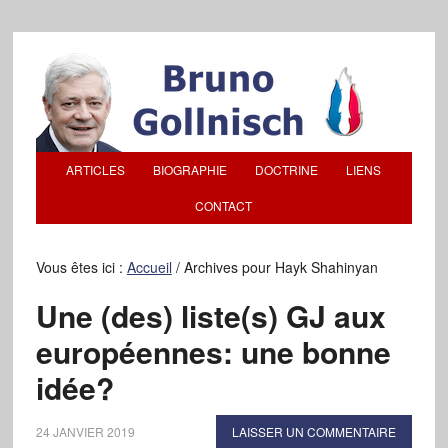
ARTICLES
BIOGRAPHIE
DOCTRINE
LIENS
CONTACT
Vous êtes ici :
Accueil
/
Archives pour Hayk Shahinyan
Une (des) liste(s) GJ aux
européennes: une bonne
idée?
24 JANVIER 2019
LAISSER UN COMMENTAIRE