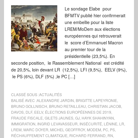
Le sondage Elabe pour
BFMTV publié hier confirmerait
une embellie pour la liste
LREM/MoDem aux élections
européennes qui retrouverait
le score d’Emmanuel Macron
au premier tour de la
présidentielle (23,5%). En
seconde position, le Rassemblement National est crédité
de 20,5%, loin devant LR (12,5%), LFI (9,5%), EELV (9%),
le PS (6%), DLF (5%) ,le PC […]
CLASSÉ SOUS :
ACTUALITÉS
BALISÉ AVEC :
ALEXANDRE JARDIN
,
BRIGITTE LAPEYRONIE
,
BRUNO GOLLNISCH
,
BRUNO RETAILLEAU
,
CHRISTIAN JACOB
,
DAVOS
,
DLF
,
EELV
,
ÉLECTIONS EUROPÉENNES DE 2019
,
FRAUDE FISCALE
,
GILETS JAUNES
,
GJ
,
HAYK SHAHINYAN
,
IMMIGRATION
,
INGRID LEVAVASSEUR
,
INSÉCURITÉ
,
LÉNINE
,
LR
,
LREM
,
MARC DOYER
,
MICHEL GEOFFROY
,
MODEM
,
PC
,
PS
,
RÉCHAUFFEMENT CLIMATIQUE
,
RICHARD FERRAND
,
RN
,