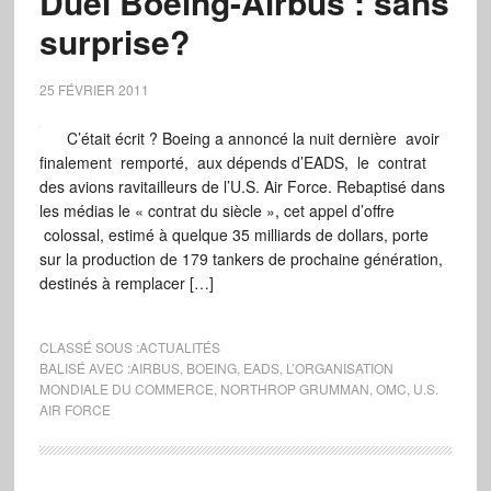
Duel Boeing-Airbus : sans
surprise?
25 FÉVRIER 2011
C’était écrit ? Boeing a annoncé la nuit dernière avoir
finalement remporté, aux dépends d’EADS, le contrat
des avions ravitailleurs de l’U.S. Air Force. Rebaptisé dans
les médias le « contrat du siècle », cet appel d’offre
colossal, estimé à quelque 35 milliards de dollars, porte
sur la production de 179 tankers de prochaine génération,
destinés à remplacer […]
CLASSÉ SOUS :
ACTUALITÉS
BALISÉ AVEC :
AIRBUS
,
BOEING
,
EADS
,
L’ORGANISATION
MONDIALE DU COMMERCE
,
NORTHROP GRUMMAN
,
OMC
,
U.S.
AIR FORCE