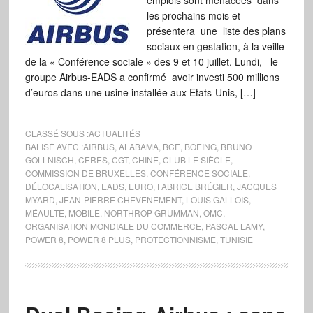
emplois sont menacées dans
les prochains mois et
présentera une liste des plans
sociaux en gestation, à la veille
de la « Conférence sociale » des 9 et 10 juillet. Lundi, le
groupe Airbus-EADS a confirmé avoir investi 500 millions
d’euros dans une usine installée aux Etats-Unis, […]
CLASSÉ SOUS :
ACTUALITÉS
BALISÉ AVEC :
AIRBUS
,
ALABAMA
,
BCE
,
BOEING
,
BRUNO
GOLLNISCH
,
CERES
,
CGT
,
CHINE
,
CLUB LE SIÈCLE
,
COMMISSION DE BRUXELLES
,
CONFÉRENCE SOCIALE
,
DÉLOCALISATION
,
EADS
,
EURO
,
FABRICE BRÉGIER
,
JACQUES
MYARD
,
JEAN-PIERRE CHEVÈNEMENT
,
LOUIS GALLOIS
,
MÉAULTE
,
MOBILE
,
NORTHROP GRUMMAN
,
OMC
,
ORGANISATION MONDIALE DU COMMERCE
,
PASCAL LAMY
,
POWER 8
,
POWER 8 PLUS
,
PROTECTIONNISME
,
TUNISIE