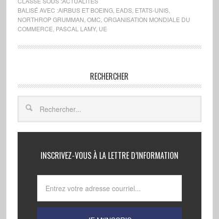
CLASSÉ SOUS :
ACTUALITÉS
BALISÉ AVEC :
AIRBUS ET BOEING
,
EADS
,
ETATS-UNIS
,
NORTHROP GRUMMAN
,
OMC
,
ORGANISATION MONDIALE DU
COMMERCE
,
PASCAL LAMY
,
UE
RECHERCHER
INSCRIVEZ-VOUS À LA LETTRE D’INFORMATION