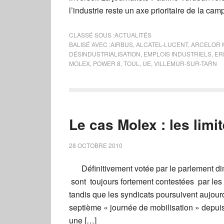
l’industrie reste un axe prioritaire de la ca
CLASSÉ SOUS :
ACTUALITÉS
BALISÉ AVEC :
AIRBUS
,
ALCATEL-LUCENT
,
ARCELOR 
DÉSINDUSTRIALISATION
,
EMPLOIS INDUSTRIELS
,
ER
MOLEX
,
POWER 8
,
TOUL
,
UE
,
VILLEMUR-SUR-TARN
Le cas Molex : les lim
28 OCTOBRE 2010
Définitivement votée par le parlement d
sont toujours fortement contestées par les 
tandis que les syndicats poursuivent aujour
septième « journée de mobilisation » depuis
une […]