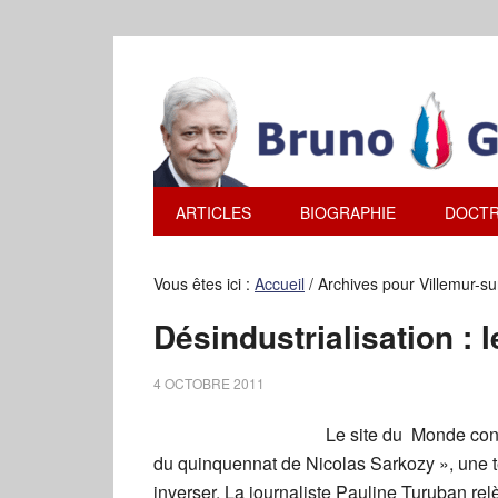
ARTICLES
BIOGRAPHIE
DOCTR
Vous êtes ici :
Accueil
/
Archives pour Villemur-su
Désindustrialisation :
4 OCTOBRE 2011
Le site du Monde consa
du quinquennat de Nicolas Sarkozy », une 
inverser. La journaliste Pauline Turuban rel