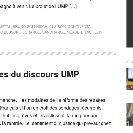
mpagne à venir. Le projet de l’UMP […]
MITTAL
,
BRUNO GOLLNISCH
,
CLAIROIX
,
CONTINENTAL
,
IC BESSON
,
FLORANGE
,
GANDRANGE
,
MÉAULTE
,
MICHELIN
,
ites du discours UMP
imanche, les modalités de la réforme des retraites
Français si l’on en croit des sondages récurrents,
d’hui les grèves et investissent la rue pour une
 la rentrée. Le sentiment d’injustice qui prévaut chez