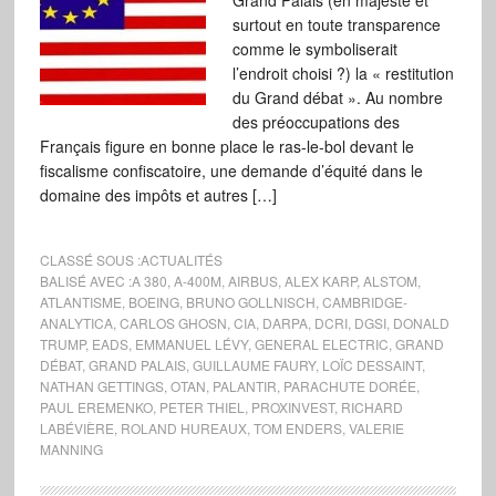
Grand Palais (en majesté et
surtout en toute transparence
comme le symboliserait
l’endroit choisi ?) la « restitution
du Grand débat ». Au nombre
des préoccupations des
Français figure en bonne place le ras-le-bol devant le
fiscalisme confiscatoire, une demande d’équité dans le
domaine des impôts et autres […]
CLASSÉ SOUS :
ACTUALITÉS
BALISÉ AVEC :
A 380
,
A-400M
,
AIRBUS
,
ALEX KARP
,
ALSTOM
,
ATLANTISME
,
BOEING
,
BRUNO GOLLNISCH
,
CAMBRIDGE-
ANALYTICA
,
CARLOS GHOSN
,
CIA
,
DARPA
,
DCRI
,
DGSI
,
DONALD
TRUMP
,
EADS
,
EMMANUEL LÉVY
,
GENERAL ELECTRIC
,
GRAND
DÉBAT
,
GRAND PALAIS
,
GUILLAUME FAURY
,
LOÏC DESSAINT
,
NATHAN GETTINGS
,
OTAN
,
PALANTIR
,
PARACHUTE DORÉE
,
PAUL EREMENKO
,
PETER THIEL
,
PROXINVEST
,
RICHARD
LABÉVIÈRE
,
ROLAND HUREAUX
,
TOM ENDERS
,
VALERIE
MANNING