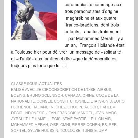
cérémonies d’hommage aux
trois parachutistes d’origine
maghrébine et aux quatre
franco-israéliens, dont trois
enfants, abattus froidement
par Mohammed Merah il y a
un an, François Hollande était
à Toulouse hier pour délivrer un message de «solidarité»
et «d’unité» aux familles et dire «que la démocratie est
toujours plus forte que le […]
CLASSÉ SOUS :
ACTUALITÉS
BALISÉ AVEC :
2E CIRCONSCRIPTION DE L'OISE
,
AIRBUS
,
BOEING
,
BRUNO GOLLNISCH
,
CANADA
,
CHINE
,
CODE DE LA
NATIONALITÉ
,
CONSEIL CONSTITUTIONNEL
,
ETATS-UNIS
,
EURO
,
FLORENCE ITALIANI
,
FN
,
GREZ
,
GROUPE ACCOR
,
HARLEM
DÉSIR
,
INDONÉSIE
,
JEAN-FRANÇOIS MANCEL
,
JEAN-MARC
AYRAULT
,
LE HAMEL
,
LÉGISLATIVE PARTIELLE
,
LION AIR
,
MOHAMMED MERAH
,
OISE
,
OMNI
,
PIERRE COHEN
,
PS
,
RPR
,
SOFITEL
,
SYLVIE HOUSSIN
,
TOULOUSE
,
TUNISIE
,
UMP