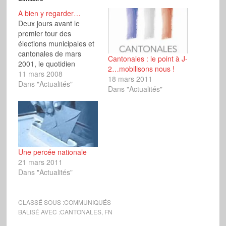
A bien y regarder…
Deux jours avant le
premier tour des
élections municipales et
cantonales de mars
Cantonales : le point à J-
2001, le quotidien
2…mobilisons nous !
bancaire Libération titrait
11 mars 2008
18 mars 2011
« l’extrême droite en
Dans "Actualités"
Dans "Actualités"
rase campagne »,
s’arrêtant longuement
sur le crépuscule
inéluctable du
Mouvement de Jean-
Marie Le Pen… 13 mois
Une percée nationale
plus tard, le Président du
21 mars 2011
Front National se
Dans "Actualités"
qualifiait pour…
CLASSÉ SOUS :
COMMUNIQUÉS
BALISÉ AVEC :
CANTONALES
,
FN