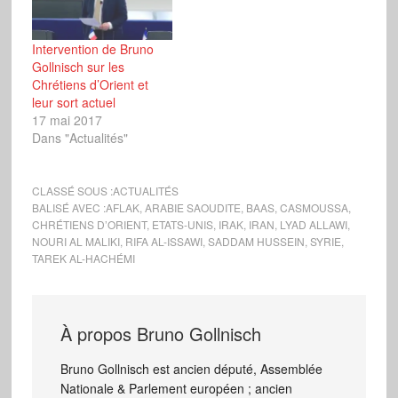
Intervention de Bruno
Gollnisch sur les
Chrétiens d’Orient et
leur sort actuel
17 mai 2017
Dans "Actualités"
CLASSÉ SOUS :
ACTUALITÉS
BALISÉ AVEC :
AFLAK
,
ARABIE SAOUDITE
,
BAAS
,
CASMOUSSA
,
CHRÉTIENS D’ORIENT
,
ETATS-UNIS
,
IRAK
,
IRAN
,
LYAD ALLAWI
,
NOURI AL MALIKI
,
RIFA AL-ISSAWI
,
SADDAM HUSSEIN
,
SYRIE
,
TAREK AL-HACHÉMI
À propos
Bruno Gollnisch
Bruno Gollnisch est ancien député, Assemblée
Nationale & Parlement européen ; ancien