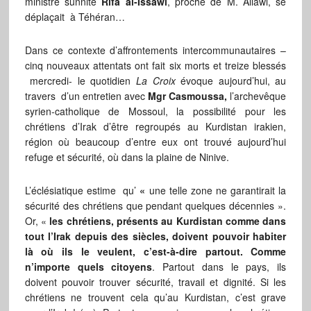
ministre sunnite
Rifa al-Issawi
, proche de M. Allawi, se
déplaçait à Téhéran…
Dans ce contexte d’affrontements intercommunautaires –
cinq nouveaux attentats ont fait six morts et treize blessés
mercredi- le quotidien
La Croix
évoque aujourd’hui, au
travers d’un entretien avec
Mgr Casmoussa,
l’archevêque
syrien-catholique de Mossoul, la possibilité pour les
chrétiens d’Irak d’être regroupés au Kurdistan irakien,
région où beaucoup d’entre eux ont trouvé aujourd’hui
refuge et sécurité, où dans la plaine de Ninive.
L’éclésiatique estime qu’
«
une telle zone ne garantirait la
sécurité des chrétiens que pendant quelques décennies ».
Or, «
les chrétiens, présents au Kurdistan comme dans
tout l’Irak depuis des siècles, doivent pouvoir habiter
là où ils le veulent, c’est-à-dire partout. Comme
n’importe quels citoyens
. Partout dans le pays, ils
doivent pouvoir trouver sécurité, travail et dignité. Si les
chrétiens ne trouvent cela qu’au Kurdistan, c’est grave