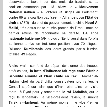
observateurs tablent sur des mois de tractations. La
coalition emmenée par M. Allawi, le «
Mouvement
National irakien
» a obtenu 91 sièges au Parlement,
contre 89 à la coalition baptisée «
Alliance pour l’Etat de
droit
» (AED) du chef du gouvernement, le chiite
Nouri Al
Maliki
, très anti-sunnite et très proche de l’Iran, mais ce
dernier refuse de reconnaître sa défaite.
L’Alliance
nationale irakienne
(ANI), bloc chiite lui aussi dans l’orbite
iranienne, arrive en troisième position avec 70 sièges,
l’Alliance
Kurdistania
des deux grands partis kurdes,
totalise 43 sièges.
A dire vrai, sur fond de départ échelonné des troupes
américaines,
la lutte d’influence fait rage entre l’Arabie
Saoudite sunnite et l’Iran chiite en Irak
.
Ammar al-
Hakim
, chef du parti chiite conservateur pro-iranien, le
Conseil supérieur islamique d’Irak, était ainsi en visite
mardi à Ryad pour y rencontrer
le roi Abdallah
, qui a
reçu le lendemain le vice-président irakien, le sunnite
Tarek al-Hachémi
. Au même moment, le vice-Premier