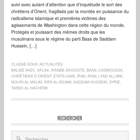
suivi avec autant d’attention que d’inquiétude le sort des
chrétiens d’Orient, fragilisés par la montée en puissance du
radicalisme islamique et premières victimes des
agissements de Washington dans cette région du monde.
Protégés et jouissant des mêmes droits que les
musulmans sous le régime du parti Baas de Saddam
Hussein, […]
CLASSÉ SOUS :
ACTUALITÉS
BALISÉ AVEC :
AFLAK
,
ARABIE SAOUDITE
,
BAAS
,
CASMOUSSA
,
CHRÉTIENS D’ORIENT
,
ETATS-UNIS
,
IRAK
,
IRAN
,
LYAD ALLAWI
,
NOURI AL MALIKI
,
RIFA AL-ISSAWI
,
SADDAM HUSSEIN
,
SYRIE
,
TAREK AL-HACHÉMI
RECHERCHER