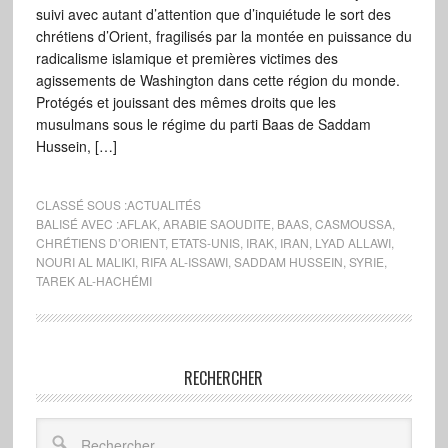
suivi avec autant d’attention que d’inquiétude le sort des
chrétiens d’Orient, fragilisés par la montée en puissance du
radicalisme islamique et premières victimes des
agissements de Washington dans cette région du monde.
Protégés et jouissant des mêmes droits que les
musulmans sous le régime du parti Baas de Saddam
Hussein, […]
CLASSÉ SOUS :
ACTUALITÉS
BALISÉ AVEC :
AFLAK
,
ARABIE SAOUDITE
,
BAAS
,
CASMOUSSA
,
CHRÉTIENS D’ORIENT
,
ETATS-UNIS
,
IRAK
,
IRAN
,
LYAD ALLAWI
,
NOURI AL MALIKI
,
RIFA AL-ISSAWI
,
SADDAM HUSSEIN
,
SYRIE
,
TAREK AL-HACHÉMI
RECHERCHER