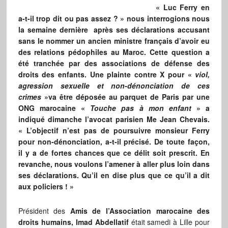
« Luc Ferry en
a-t-il trop dit ou pas assez ? » nous interrogions nous
la semaine dernière après ses déclarations accusant
sans le nommer un ancien ministre français d’avoir eu
des relations pédophiles au Maroc. Cette question a
été tranchée par des associations de défense des
droits des enfants. Une plainte contre X pour «
viol,
agression sexuelle et non-dénonciation de ces
crimes
»va être déposée au parquet de Paris par une
ONG marocaine «
Touche pas à mon enfant
» a
indiqué dimanche l’avocat parisien Me Jean Chevais.
« L’objectif n’est pas de poursuivre monsieur Ferry
pour non-dénonciation, a-t-il précisé. De toute façon,
il y a de fortes chances que ce délit soit prescrit. En
revanche, nous voulons l’amener à aller plus loin dans
ses déclarations. Qu’il en dise plus que ce qu’il a dit
aux policiers ! »
Président des
Amis de
l’Association marocaine des
droits humains
,
Imad Abdellatif
était samedi à Lille pour