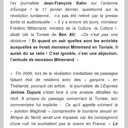
l’ex journaliste
Jean-François Kahn
sur l’antenne
d’
Europe 1
le 17 janvier dernier, questionné sur la
révolution tunisienne, n’a pas été relevé par la presse
écrite et audiovisuelle : « Il y a encore six jours, monsieur
Frédéric Mitterrand, ministre de la Culture -la Culture !-
disait (de la Tunisie de
Ben Ali
) «
Ce n’est pas une
dictature
!
Et quand on sait quelles sont les activités
auxquelles se livrait monsieur Mitterrand en Tunisie, il
aurait dû se taire ! C’est ignoble, c’est une abjection,
l’attitude de monsieur Mitterrand
. »
«
Fin 2009, lors de la révélation médiatisée de passages
faisant état de relations avec des
« garçons »
en
Thaïlande, poursuit cet article, le journaliste de
L’Express
Jérôme Dupuis
s’était livré à une analyse détaillée du
récit. A propos du passage concernant la Tunisie, son
commentaire fut explicite :
Ce qu’il appelle crûment la
« solution Maghreb » (comprendre le tourisme sexuel en
Afrique du Nord) serait une impasse, car les compagnons
d’une nuit ne souhaitent pas le suivre en France. «
Le