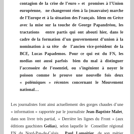
contagion de la crise de l’euro » et promises à l’Union
européenne, ne changeront rien à la (mauvaise) marche
de l’Europe et à la situation des Français. Idem en Grèce
avec la mise sur la touche de George Papandréou, les
tractations entre partis qui ont abouti hier, dans le
cadre de la formation d’
un gouvernement d’union
à la
nomination à sa tête de l’ancien vice-président de la
BCE, Lucas Papademos. Pour ce qui est du FN, les
medias ont aussi parfois bien du mal à distinguer
l’accessoire de l’essentiel, ou s’ingénient à noyer le
poisson comme le prouve une nouvelle fois deux
« polémiques » récentes concernant le Mouvement
national…
Les journalistes font ainsi actuellement des gorges chaudes d’une
« information » rapportée par le journaliste
Jean-Baptiste Malet
,
dans son livre très partial, «
Derrière les lignes du Front » (aux
éditions gauchistes
Golias
),
selon laquelle le Conseiller régional
FN du Nord-Pas-de-Calais ,
Paul Lamoitier
, de son métier