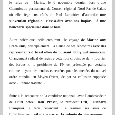
le refus de Marine, le 8 novembre dernier, lors d’une
Commission permanente du Conseil régional Nord-Pas-de-Calais
où elle siège aux côtés de Paul Lamoitier, d’accorder
une
subvention régionale –c’est-à-dire avec nos impôts- à une
boucherie spécialisée dans le halal.
Autre polémique, celle entourant le voyage
de Marine aux
Etats-Unis,
principalement à l’aune de ses rencontres
avec des
représentants d’Israël et/ou du puissant lobby juif américain
.
Changement radical de registre cette fois ci puisque de « fourrier
des barbus », la présidente du FN est présentée par certains
comme ayant des tendresses secrètes pour les menées du nouvel
ordre mondial au Moyen-Orient, de par sa collusion supposée
avec «
l’entité sioniste.
»
Suite a la rencontre de la candidate national avec l’ambassadeur
de l’Etat hébreu
Ron Prosor
, le président
Crif
,
Richard
Prasquier
, a tenu cependant à rassurer ses amis de
l’Etablissement: «
il n’y a pas eu la volonté du gouvernement