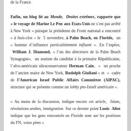
de la France.
Enfin, un blog lié au
Monde, Droites extrêmes
, rapporte que
« le voyage de Marine Le Pen aux Etats-Unis
ne s’est pas arrêté
à New York » puisque la présidente du Front national a rencontré
«
à huis-clos »
le 5 novembre,
à Palm Beach, en Floride,
un
« homme d’influence
particulièrement influent
». En l’espèce,
William J. Diamond,
« l’un des
directeurs
de la Palm Beach
Synagogue»,
un soutien du candidat à la primaire Républicaine,
l’afro-américain ultraconservateur
Herman Cain
, « un proche
de l’ancien maire de New York,
Rudolph Giuliani
» et « cadre
de
l’American Israel Public Affairs Committee (AIPAC),
structure qui se présente comme un
lobby pro-Israël américain »
.
« Au menu de la discussion, indique encore cet article
,
Islam,
révolutions arabes, immigration
. Sur ce dernier point
Louis Aliot
indique que les gens rencontrés en Floride sont
sur les positions
du FN, voire
pires »
.