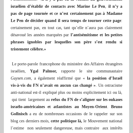
israélien d’établir de contacts avec Marine Le Pen
,
il n’y a
pas de page tournée et ce n’est certainement pas à Madame
Le Pen de décider quand il sera temps de tourner cette page
:
certainement pas, en tout cas, tant qu’elle n’aura pas clairement
désavoué les années marquées par
l’antisémitisme et les petites
phrases ignobles par lesquelles son père s’est rendu si
tristement célèbre.»
Le porte-parole francophone du ministère des Affaires étrangères
israélien,
Ygal Palmor,
rapporte le site communautaire
Guysen.com
, a également réaffirmé que «
la position d’Israël
vis-à-vis du FN n’avait en aucun cas changé »
. Un ostracisme
anti-national est-il expliqué plus ou moins explicitement ici ou là,
qui tient largement au
refus du FN de s’aligner sur les oukases
israélo-américaines et atlantistes au Moyen-Orient
.
Bruno
Gollnisch
a eu de nombreuses occasions de le rappeler sur son
blog ces derniers mois,
cette politique là,
le Mouvement national
l’estime non seulement dangereuse, mais contraire aux intérêts