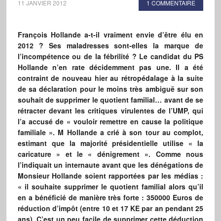
11 JANVIER 2012
1 COMMENTAIRE
François Hollande a-t-il vraiment envie d’être élu en
2012 ? Ses maladresses sont-elles la marque de
l’incompétence ou de la fébrilité ? Le candidat du PS
Hollande n’en rate décidemment pas une. Il a été
contraint de nouveau hier au rétropédalage à la suite
de sa déclaration pour le moins très ambiguë sur son
souhait de supprimer le quotient familial… avant de se
rétracter devant les critiques virulentes de l’UMP, qui
l’a accusé de « vouloir remettre en cause la politique
familiale ». M Hollande a crié à son tour au complot,
estimant que la majorité présidentielle utilise « la
caricature » et le « dénigrement ». Comme nous
l’indiquait un internaute avant que les dénégations de
Monsieur Hollande soient rapportées par les médias :
« il souhaite supprimer le quotient familial alors qu’il
en a bénéficié de manière très forte : 350000 Euros de
réduction d’impôt (entre 10 et 17 KE par an pendant 25
ans). C’est un peu facile de supprimer cette déduction