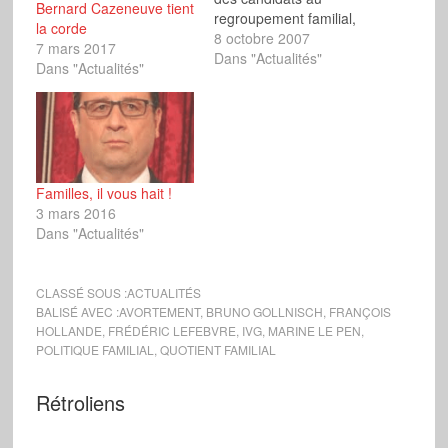
Bernard Cazeneuve tient
regroupement familial,
la corde
François Fillon a suscité
8 octobre 2007
7 mars 2017
les glapissements des
Dans "Actualités"
Dans "Actualités"
belles âmes de la
gauche, de François
Hollande aux
groupuscules pro-
immigration et
extrémistes habituels.
Familles, il vous hait !
Pas de quoi fouetter un
3 mars 2016
chat pourtant, mais
Dans "Actualités"
d’aucuns ont vu…
CLASSÉ SOUS :
ACTUALITÉS
BALISÉ AVEC :
AVORTEMENT
,
BRUNO GOLLNISCH
,
FRANÇOIS
HOLLANDE
,
FRÉDÉRIC LEFEBVRE
,
IVG
,
MARINE LE PEN
,
POLITIQUE FAMILIAL
,
QUOTIENT FAMILIAL
Rétroliens