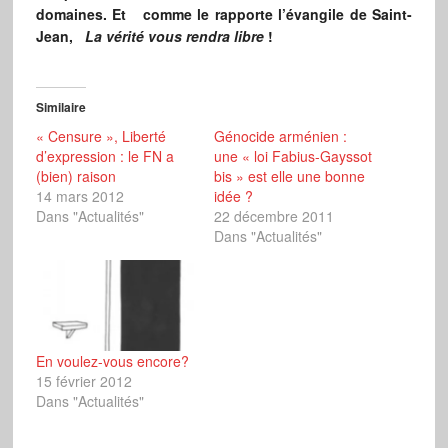
domaines. Et comme le rapporte l’évangile de Saint-
Jean,
La vérité vous rendra libre
!
Similaire
« Censure », Liberté
Génocide arménien :
d’expression : le FN a
une « loi Fabius-Gayssot
(bien) raison
bis » est elle une bonne
14 mars 2012
idée ?
Dans "Actualités"
22 décembre 2011
Dans "Actualités"
En voulez-vous encore?
15 février 2012
Dans "Actualités"