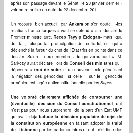
après son passage devant le Sénat le 23 janvier dernier -
voir notre article en date du 22 décembre 2011.
Un recours bien accueilli par
Ankara
on s’en doute -les
relations franco-turques « vont se détendre » a déclaré le
Premier ministre turc,
Recep Tayyip Erdogan-
mais qui,
de fait, bloque la promulgation de cette loi, ce qui a
déclenché la fureur du chef de l’Etat très en pointe dans ce
dossier. Selon deux membres du gouvernement », M.
Sarkozy aurait déclaré lors du
Conseil des ministres
qu’il
déposera
« tout de suite
» un nouveau texte pénalisant
la négation des génocides si celle sur le génocide
arménien est jugée anticonstitutionnelle par les
Sages.
Une volonté clairement affichée de contourner
une
(éventuelle)
décision d
u Conseil constitutionnel
qui
n’est pas pour nous surprendre de la part d’un Etat UMP
qui avait déjà
bafoué la
déc
ision populaire de rejet de
la
constitution européenne
en faisant adopter le
traité
de Lisbonne
par les parlementaires et qui distribue des