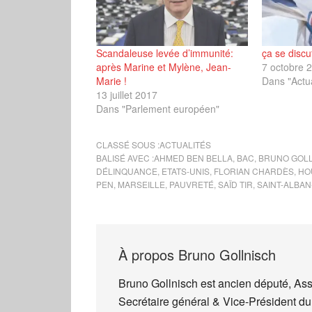
Scandaleuse levée d’immunité:
ça se discu
après Marine et Mylène, Jean-
7 octobre 
Marie !
Dans "Actua
13 juillet 2017
Dans "Parlement européen"
CLASSÉ SOUS :
ACTUALITÉS
BALISÉ AVEC :
AHMED BEN BELLA
,
BAC
,
BRUNO GOL
DÉLINQUANCE
,
ETATS-UNIS
,
FLORIAN CHARDÈS
,
HO
PEN
,
MARSEILLE
,
PAUVRETÉ
,
SAÏD TIR
,
SAINT-ALBAN
À propos
Bruno Gollnisch
Bruno Gollnisch est ancien député, As
Secrétaire général & Vice-Président du