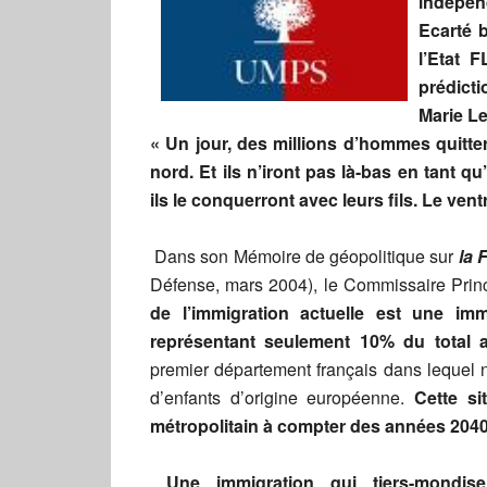
indépen
Ecarté b
l’Etat 
prédicti
Marie Le
« Un jour, des millions d’hommes quitte
nord. Et ils n’iront pas là-bas en tant qu
ils le conquerront avec leurs fils. Le ve
Dans son Mémoire de géopolitique sur
la 
Défense, mars 2004), le Commissaire Princ
de l’immigration actuelle est une imm
représentant seulement 10% du total 
premier département français dans lequel n
d’enfants d’origine européenne.
Cette si
métropolitain à compter des années 204
Une immigration qui tiers-mondi