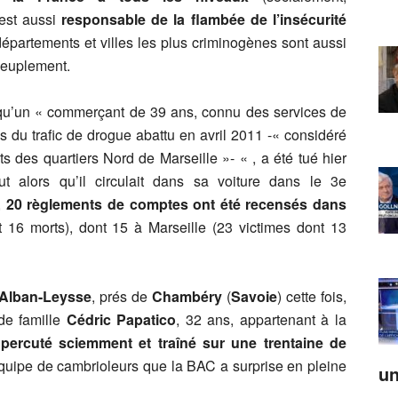
est aussi
responsable de la flambée de l’insécurité
s départements et villes les plus criminogènes sont aussi
peuplement.
qu’un « commerçant de 39 ans, connu des services de
is du trafic de drogue abattu en avril 2011 -« considéré
ts des quartiers Nord de Marseille »- « , a été tué hier
ut alors qu’il circulait dans sa voiture dans le 3e
,
20 règlements de comptes ont été recensés dans
 16 morts), dont 15 à Marseille (23 victimes dont 13
-Alban-Leysse
, prés de
Chambéry
(
Savoie
) cette fois,
 de famille
Cédric Papatico
, 32 ans, appartenant à la
é
percuté sciemment et traîné sur une trentaine de
uipe de cambrioleurs que la BAC a surprise en pleine
un