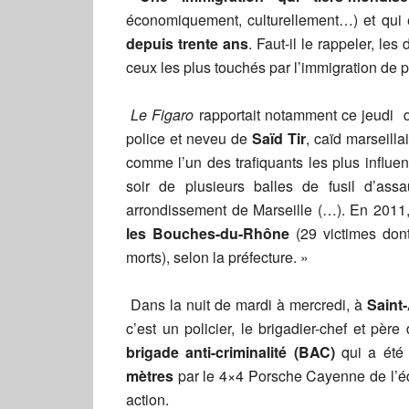
économiquement, culturellement…) et qui 
depuis trente ans
. Faut-il le rappeler, le
ceux les plus touchés par l’immigration de 
Le Figaro
rapportait notamment ce jeudi 
police et neveu de
Saïd Tir
, caïd marseilla
comme l’un des trafiquants les plus influen
soir de plusieurs balles de fusil d’assa
arrondissement de Marseille (…). En 2011
les Bouches-du-Rhône
(29 victimes dont
morts), selon la préfecture. »
Dans la nuit de mardi à mercredi, à
Saint
c’est un policier, le brigadier-chef et père
brigade anti-criminalité (BAC)
qui a ét
mètres
par le 4×4 Porsche Cayenne de l’éq
action.