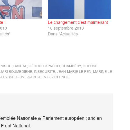
te !
Le changement c’est maintenant
2010
10 septembre 2013
lités"
Dans "Actualités"
LNISCH
,
CANTAL
,
CÉDRIC PAPATICO
,
CHAMBÉRY
,
CREUSE
,
UARI BOUMEDIENE
,
INSÉCURITÉ
,
JEAN-MARIE LE PEN
,
MARINE LE
-LEYSSE
,
SEINE-SAINT-DENIS
,
VIOLENCE
semblée Nationale & Parlement européen ; ancien
 Front National.