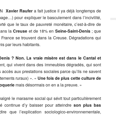
 FN
Xavier Raufer
a fait justice il ya déjà longtemps de
mage…) pour expliquer le basculement dans l’incivilité,
porté que le taux de pauvreté monétaire, c’est-à-dire de
dans la
Creuse
et de 18% en
Seine-Saint-Denis
; que
 France se trouvent dans la Creuse. Dégradations qui
is par leurs habitants.
Denis ? Non. La vraie misère est dans le Cantal et
ent, qui vivent dans des immeubles dégradés, qui sont
s accès aux prestations sociales parce qu’ils ne savent
tements ruraux) ». «
Une fois de plus cette culture de
roquerie
mais désormais on en a la preuve. »
algré le marasme social qui sévit tout particulièrement
ité continue d’y baisser pour atteindre
son plus bas
dire que l’explication sociologico-environnementale,