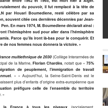
dante entre 1962 et 1965, est mort hier à Alger.
rutalement du pouvoir, il fut remplacé à la tête de
FLN par Houari Boumediene, resté célèbre par sa
on, souvent citée ces dernières décennies par Jean-
 Pen. En mars 1974, M. Boumediene déclarait ainsi :
ront l’hémisphère sud pour aller dans l’hémisphère
’amis. Parce qu’ils iront là-bas pour le conquérir. Et
ntre de nos femmes nous donnera la victoire. »
France multiethnique de 2030
(Collège Interarmées de
ipal de la Marine,
Florian Chardès
, notait que «
75%
igration de peuplement, l’immigration de travail
annuel
. » « Aujourd’hui, la Seine-Saint-Denis est le
aissent plus d’enfants d’origine extra-européenne que
tuation préfigure celle de l’ensemble du territoire
0
. »
se la France à tous les niveaux
(socialement,