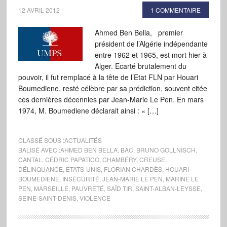
12 AVRIL 2012
1 COMMENTAIRE
Ahmed Ben Bella, premier
président de l’Algérie indépendante
entre 1962 et 1965, est mort hier à
Alger. Ecarté brutalement du
pouvoir, il fut remplacé à la tête de l’Etat FLN par Houari
Boumediene, resté célèbre par sa prédiction, souvent citée
ces dernières décennies par Jean-Marie Le Pen. En mars
1974, M. Boumediene déclarait ainsi : « […]
CLASSÉ SOUS :
ACTUALITÉS
BALISÉ AVEC :
AHMED BEN BELLA
,
BAC
,
BRUNO GOLLNISCH
,
CANTAL
,
CÉDRIC PAPATICO
,
CHAMBÉRY
,
CREUSE
,
DÉLINQUANCE
,
ETATS-UNIS
,
FLORIAN CHARDÈS
,
HOUARI
BOUMEDIENE
,
INSÉCURITÉ
,
JEAN-MARIE LE PEN
,
MARINE LE
PEN
,
MARSEILLE
,
PAUVRETÉ
,
SAÏD TIR
,
SAINT-ALBAN-LEYSSE
,
SEINE-SAINT-DENIS
,
VIOLENCE