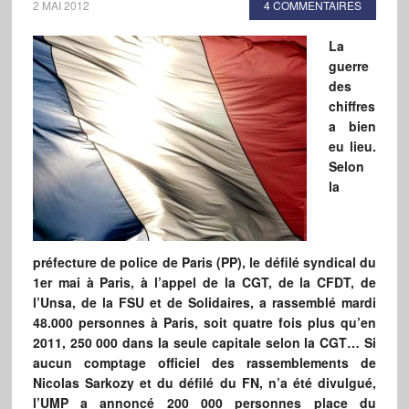
2 MAI 2012
4 COMMENTAIRES
La
guerre
des
chiffres
a bien
eu lieu.
Selon
la
préfecture de police de Paris (PP), le défilé syndical du
1er mai à Paris, à l’appel de la CGT, de la CFDT, de
l’Unsa, de la FSU et de Solidaires, a rassemblé mardi
48.000 personnes à Paris, soit quatre fois plus qu’en
2011, 250 000 dans la seule capitale selon la CGT… Si
aucun comptage officiel des rassemblements de
Nicolas Sarkozy et du défilé du FN, n’a été divulgué,
l’UMP a annoncé 200 000 personnes place du