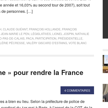
te année et 16,03% au second tour de 2007), soit tout
 de personnes. […]
H
,
CLAUDE GUÉANT
,
FRANÇOIS HOLLANDE
,
FRANÇOIS
,
JEAN-MARIE LE PEN
,
LÉGISLATIVES
,
LIONEL JOSPIN
,
NATHALIE
D-PAS-DE-CALAIS
,
PACA
,
PARTICIPATION
,
PRÉSIDENTIELLE
,
LÉRIE PÉCRESSE
,
VALÉRY GISCARD D'ESTAING
,
VOTE BLANC
e » pour rendre la France
4 COMMENTAIRES
res a bien eu lieu. Selon la préfecture de police de
é syndical du 1er mai à Paris, à l’appel de la CGT, de la