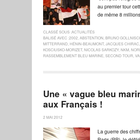
au premier tour cet
de même 8 millions
CLASSÉ SOUS :
ACTUALITÉS
BALISÉ AVEC :
2002
,
ABSTENTION
,
BRUNO GOLLNISC
MITTERRAND
,
HÉNIN-BEAUMONT
,
JACQUES CHIRAC
KOSCIUSKO-MORIZET
,
NICOLAS SARKOZY
,
NKM
,
NOR
RASSEMBLEMENT BLEU MARINE
,
SECOND TOUR
,
VA
Une « vague bleu marin
aux Français !
2 MAI 2012
La guerre des chiff
Paris (PP), le défil