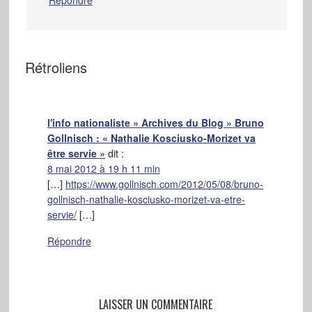
Rétroliens
l'info nationaliste » Archives du Blog » Bruno
Gollnisch : « Nathalie Kosciusko-Morizet va
être servie »
dit :
8 mai 2012 à 19 h 11 min
[…]
https://www.gollnisch.com/2012/05/08/bruno-
gollnisch-nathalie-kosciusko-morizet-va-etre-
servie/
[…]
Répondre
LAISSER UN COMMENTAIRE