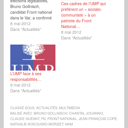
élections législatives,
Ces cadres de l’UMP qui
Bruno Gollnisch,
préfèrent un « socialo-
candidat Front national
communiste » à un
dans le Var, a confirmé
patriote du Front
l'existence d'une "liste
8 mai 2012
National…
noire de personnalités
Dans "Actualités"
8 mai 2012
qui ont déclaré
Dans "Actualités"
explicitement qu'elles
préféraient un candidat
socialo-communiste au
Front National". Source :
BFM TV
L’UMP face à ses
responsabilités…
9 mai 2012
Dans "Actualités"
CLASSÉ SOUS :
ACTUALITÉS
,
MULTIMÉDIA
BALISÉ AVEC :
BRUNO GOLLNISCH
,
CHANTAL JOUANNO
,
CLAUDE GUÉANT
,
FN
,
FRONT NATIONAL
,
JEAN-FRANÇOIS COPÉ
,
NATHALIE KOSCIUSKO-MORIZET
,
NKM