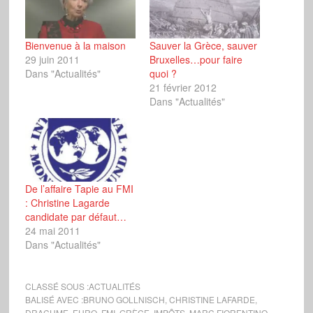
Bienvenue à la maison
Sauver la Grèce, sauver
29 juin 2011
Bruxelles…pour faire
Dans "Actualités"
quoi ?
21 février 2012
Dans "Actualités"
De l’affaire Tapie au FMI
: Christine Lagarde
candidate par défaut…
24 mai 2011
Dans "Actualités"
CLASSÉ SOUS :
ACTUALITÉS
BALISÉ AVEC :
BRUNO GOLLNISCH
,
CHRISTINE LAFARDE
,
DRACHME
,
EURO
,
FMI
,
GRÈCE
,
IMPÔTS
,
MARC FIORENTINO
,