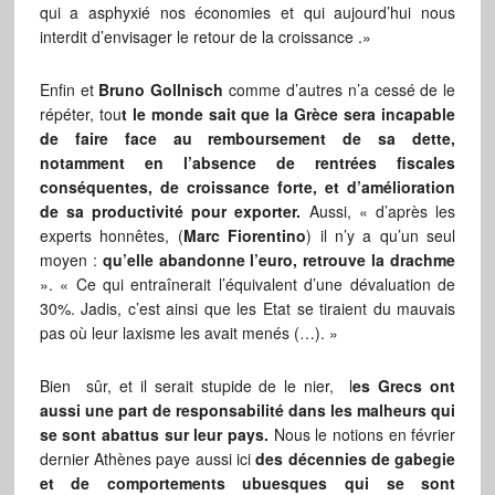
qui a asphyxié nos économies et qui aujourd’hui nous
interdit d’envisager le retour de la croissance .»
Enfin et
Bruno Gollnisch
comme d’autres n’a cessé de le
répéter, tou
t le monde sait que la Grèce sera incapable
de faire face au remboursement de sa dette,
notamment en l’absence de rentrées fiscales
conséquentes, de croissance forte, et d’amélioration
de sa productivité pour exporter.
Aussi, « d’après les
experts honnêtes, (
Marc Fiorentino
) il n’y a qu’un seul
moyen :
qu’elle abandonne l’euro, retrouve la drachme
». « Ce qui entraînerait l’équivalent d’une dévaluation de
30%. Jadis, c’est ainsi que les Etat se tiraient du mauvais
pas où leur laxisme les avait menés (…). »
Bien sûr, et il serait stupide de le nier, l
es Grecs ont
aussi une part de responsabilité dans les malheurs qui
se sont abattus sur leur pays.
Nous le notions en février
dernier Athènes paye aussi ici
des décennies de gabegie
et de comportements ubuesques qui se sont