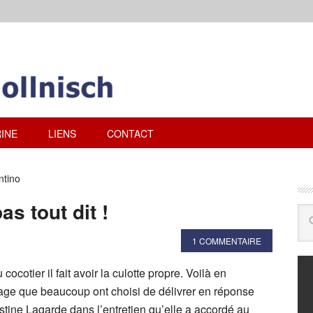
INE
LIENS
CONTACT
ntino
s tout dit !
1 COMMENTAIRE
cotier il fait avoir la culotte propre. Voilà en
ge que beaucoup ont choisi de délivrer en réponse
tine Lagarde dans l’entretien qu’elle a accordé au