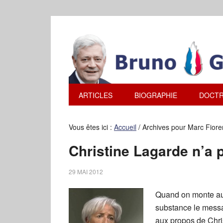
ARTICLES
BIOGRAPHIE
DOCTR
Vous êtes ici :
Accueil
/
Archives pour Marc Fiore
Christine Lagarde n’a pa
29 MAI 2012
Quand on monte au co
substance le messa
aux propos de Chris