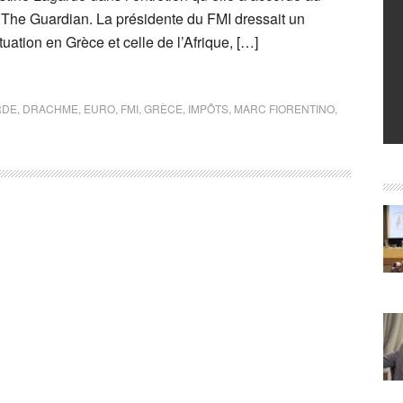
e The Guardian. La présidente du FMI dressait un
ituation en Grèce et celle de l’Afrique, […]
RDE
,
DRACHME
,
EURO
,
FMI
,
GRÈCE
,
IMPÔTS
,
MARC FIORENTINO
,