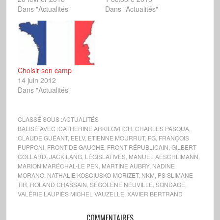
Dans "Actualités"
Dans "Actualités"
Choisir son camp
14 juin 2012
Dans "Actualités"
CLASSÉ SOUS :
ACTUALITÉS
BALISÉ AVEC :
CATHERINE ARKILOVITCH
,
CHARLES PASQUA
,
CLAUDE GUÉANT
,
EELV
,
ETIENNE MOURRUT
,
FG
,
FRANÇOIS
PUPPONI
,
FRONT DE GAUCHE
,
FRONT RÉPUBLICAIN
,
GILBERT
COLLARD
,
JACK LANG
,
LÉGISLATIVES
,
MANUEL AESCHLIMANN
,
MARION MARÉCHAL-LE PEN
,
MARTINE AUBRY
,
NADINE
MORANO
,
NATHALIE KOSCIUSKO-MORIZET
,
NKM
,
PS SLIMANE
TIR
,
ROLAND CHASSAIN
,
SÉGOLÈNE NEUVILLE
,
SONDAGE
,
VALÉRIE LAUPIÈS MICHEL VAUZELLE
,
XAVIER BERTRAND
COMMENTAIRES