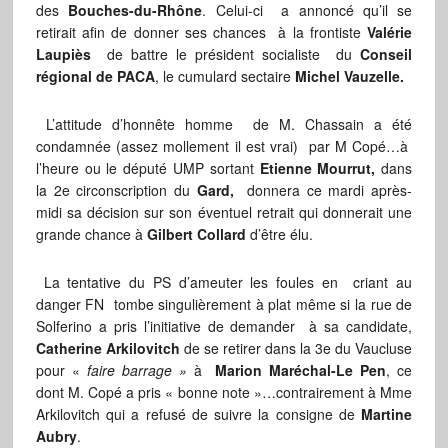
des
Bouches-du-Rhône
. Celui-ci a annoncé qu’il se
retirait afin de donner ses chances à la frontiste
Valérie
Laupiès
de battre le président socialiste du
Conseil
régional de PACA
, le cumulard sectaire
Michel Vauzelle.
L’attitude d’honnête homme de M. Chassain a été
condamnée (assez mollement il est vrai) par M Copé…à
l’heure ou le député UMP sortant
Etienne Mourrut,
dans
la 2e circonscription du
Gard,
donnera ce mardi après-
midi sa décision sur son éventuel retrait qui donnerait une
grande chance à
Gilbert Collard
d’être élu.
La tentative du PS d’ameuter les foules en criant au
danger FN tombe singulièrement à plat même si la rue de
Solferino a pris l’initiative de demander à sa candidate,
Catherine Arkilovitch
de se retirer dans la 3e du Vaucluse
pour «
faire barrage »
à
Marion Maréchal-Le Pen
, ce
dont M. Copé a pris « bonne note »…contrairement à Mme
Arkilovitch qui a refusé de suivre la consigne de
Martine
Aubry
.