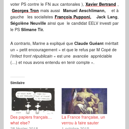
voter PS contre le FN aux cantonales ),
Xavier Bertrand
,
Georges Tron
mais aussi
Manuel Aeschlimann,
et à
gauche les socialistes
François Pupponi
,
Jack Lang
,
Ségolène Neuville
ainsi que le candidat EELV investi par
le PS
Slimane Tir.
A contrario, Marine a expliqué que
Claude Guéant
méritait
un « petit encouragement » et que le refus par M Copé de
l’infect front républicain «
est une avancée appréciable
(…) et nous avons entendu en tenir compte ».
Similaire
Des papiers français…
La France française, un
what else?
verrou à faire sauter
28 février 2018
1 octobre 2015