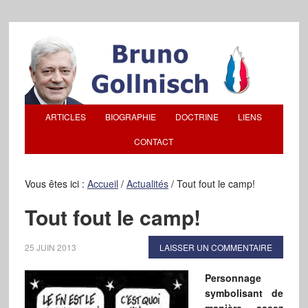
ARTICLES
BIOGRAPHIE
DOCTRINE
LIENS
CONTACT
Vous êtes ici :
Accueil
/
Actualités
/
Tout fout le camp!
Tout fout le camp!
25 JUIN 2013
LAISSER UN COMMENTAIRE
Personnage
symbolisant de