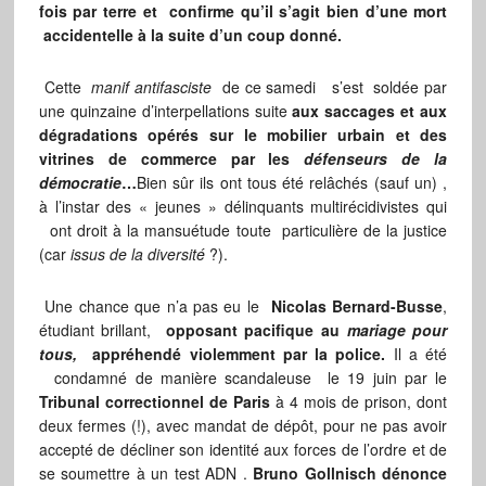
fois par terre et confirme qu’il s’agit bien d’une mort
accidentelle à la suite d’un coup donné.
Cette
manif antifasciste
de ce samedi s’est soldée par
une quinzaine d’interpellations suite
aux saccages et aux
dégradations opérés sur le mobilier urbain et des
vitrines de commerce par les
défenseurs de la
démocratie
…
Bien sûr ils ont tous été relâchés (sauf un) ,
à l’instar des « jeunes » délinquants multirécidivistes qui
ont droit à la mansuétude toute particulière de la justice
(car
issus de la diversité
?).
Une chance que n’a pas eu le
Nicolas Bernard-Busse
,
étudiant brillant,
opposant pacifique au
mariage pour
tous,
appréhendé violemment par la police.
Il a été
condamné de manière scandaleuse le 19 juin par le
Tribunal correctionnel de Paris
à 4 mois de prison, dont
deux fermes (!), avec mandat de dépôt, pour ne pas avoir
accepté de décliner son identité aux forces de l’ordre et de
se soumettre à un test ADN .
Bruno Gollnisch dénonce