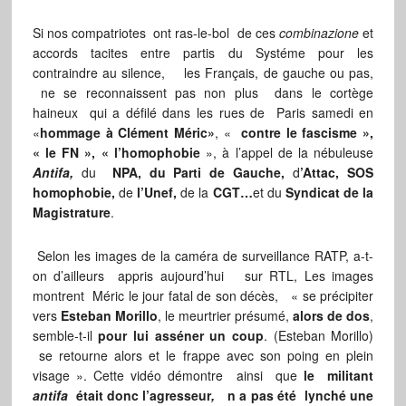
Si nos compatriotes ont ras-le-bol de ces
combinazione
et
accords tacites entre partis du Systéme pour les
contraindre au silence, les Français, de gauche ou pas,
ne se reconnaissent pas non plus dans le cortège
haineux qui a défilé dans les rues de Paris samedi en
«
hommage à
Clément Méric»
, «
contre le fascisme »,
« le FN », « l’homophobie
», à l’appel de la nébuleuse
Antifa,
du
NPA, du Parti de Gauche,
d
’Attac, SOS
homophobie,
de
l’Unef,
de la
CGT…
et du
Syndicat de la
Magistrature
.
Selon les images de la caméra de surveillance RATP, a-t-
on d’ailleurs appris aujourd’hui sur RTL, Les images
montrent Méric le jour fatal de son décès, « se précipiter
vers
Esteban Morillo
, le meurtrier présumé,
alors de dos
,
semble-t-il
pour lui asséner un coup
. (Esteban Morillo)
se retourne alors et le frappe avec son poing en plein
visage ». Cette vidéo démontre ainsi que
le militant
antifa
était donc l’agresseur
,
n a pas été lynché une