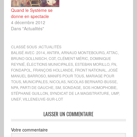
Quand le Système se
donne en spectacle
4 décembre 2012
Dans "Actualités"
CLASSÉ SOUS :
ACTUALITÉS
BALISÉ AVEC :
2014
,
ANTIFA
,
ARNAUD MONTEBOURG
,
ATTAC
,
BRUNO GOLLNISCH
,
CGT
,
CLÉMENT MÉRIC
,
DOMINIQUE
REYNIÉ
,
ÉLECTIONS MUNICIPALES
,
ESTEBAN MORILLO
,
FN
,
FONDAPOL
,
FRANÇOIS HOLLANDE
,
FRONT NATIONAL
,
JOSÉ
MANUEL BARROSO
,
MANIFS POUR TOUS
,
MARIAGE POUR
TOUS
,
MUNICIPALES
,
NICOLAS
,
NICOLAS BERNARD-BUSSE
,
NPA
,
PARTI DE GAUCHE
,
SM
,
SONDAGE
,
SOS HOMOPHOBIE
,
STÉPHANE GUILLON
,
SYNDICAT DE LA MAGISTRATURE
,
UMP
,
UNEF
,
VILLENEUVE-SUR-LOT
LAISSER UN COMMENTAIRE
Votre commentaire