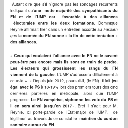
Autant dire que s’il n’ignore pas les sondages récurrents
indiquant qu’
une nette
majorité des sympathisants du
FN et de l’UMP est favorable à des alliances
électorales entre les deux formations
, Dominique
Reynié affirmait hier dans un entretien accordé au
Parisien
que
la montée du FN sonne « la fin de cette tentation »
des alliances.
«
Ceux qui voulaient l’alliance avec le FN ne le savent
peut-être pas encore mais ils sont en train de perdre.
Les électeurs qui grossissent les rangs du FN
viennent de la gauche
. L’UMP s’adressera difficilement à
ceux-là ». « Depuis juin 2012, poursuit-il, (le FN) il fait
jeu
égal avec le PS
à 18-19% lors des premiers tours des cinq
dernières partielles en métropole, alors que l’UMP
progresse.
Le FN vampirise, siphonne les voix du PS et
il en sera ainsi jusqu’en 2017
». Bref il s’agit pour M.
Reynié, ici porte-parole de l’Etat-major de l’UMP, de
légitimer au travers de ce constat
le maintien du cordon
sanitaire autour du FN.