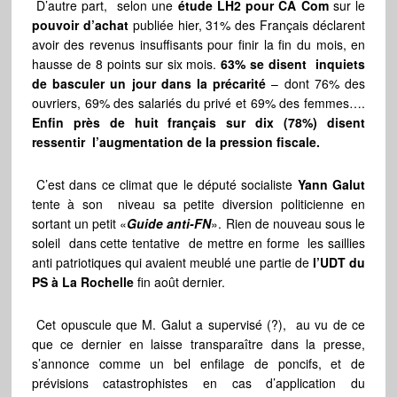
D’autre part, selon une
étude LH2 pour CA Com
sur le
pouvoir d’achat
publiée hier, 31% des Français déclarent
avoir des revenus insuffisants pour finir la fin du mois, en
hausse de 8 points sur six mois.
63% se disent inquiets
de basculer un jour dans la précarité
– dont 76% des
ouvriers, 69% des salariés du privé et 69% des femmes….
Enfin près de huit français sur dix (78%) disent
ressentir l’augmentation de la pression fiscale.
C’est dans ce climat que le député socialiste
Yann Galut
tente à son niveau sa petite diversion politicienne en
sortant un petit «
Guide anti-FN
». Rien de nouveau sous le
soleil dans cette tentative de mettre en forme les saillies
anti patriotiques qui avaient meublé une partie de
l’UDT du
PS à La Rochelle
fin août dernier.
Cet opuscule que M. Galut a supervisé (?), au vu de ce
que ce dernier en laisse transparaître dans la presse,
s’annonce comme un bel enfilage de poncifs, et de
prévisions catastrophistes en cas d’application du