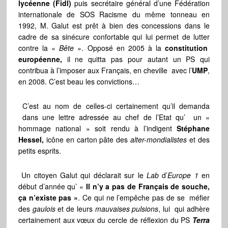
lycéenne (Fidl)
puis secrétaire général d’une Fédération
internationale de SOS Racisme du même tonneau en
1992, M. Galut est prêt à bien des concessions dans le
cadre de sa sinécure confortable qui lui permet de lutter
contre la «
Bête
». Opposé en 2005 à la
constitution
européenne,
il ne quitta pas pour autant un PS qui
contribua à l’imposer aux Français, en cheville avec l’
UMP
,
en 2008. C’est beau les convictions…
C’est au nom de celles-ci certainement qu’il demanda
dans une lettre adressée au chef de l’Etat qu’ un «
hommage national » soit rendu à l’indigent
Stéphane
Hessel,
icône en carton pâte des
alter-mondialistes
et des
petits esprits.
Un citoyen Galut qui déclarait sur le
Lab
d’
Europe 1
en
début d’année qu’ «
Il n’y a pas de Français de souche,
ça n’existe pas »
. Ce qui ne l’empêche pas de se méfier
des
gaulois
et de leurs
mauvaises pulsions
, lui qui adhère
certainement aux vœux du cercle de réflexion du PS
Terra