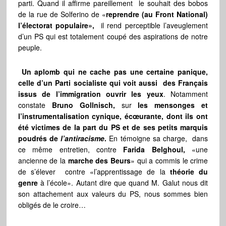
parti. Quand il affirme pareillement le souhait des bobos
de la rue de Solferino de «
reprendre (au Front National)
l’électorat populaire»,
il rend perceptible l’aveuglement
d’un PS qui est totalement coupé des aspirations de notre
peuple.
Un aplomb qui ne cache pas une certaine panique,
celle d’un Parti socialiste qui voit aussi des Français
issus de l’immigration ouvrir les yeux
. Notamment
constate
Bruno Gollnisch,
sur
les mensonges et
l’instrumentalisation cynique, écœurante, dont ils ont
été victimes de la part du PS et de ses petits marquis
poudrés de
l’antiracisme
.
En témoigne sa charge, dans
ce même entretien, contre
Farida Belghoul,
«une
ancienne de la
marche des Beurs
» qui a commis le crime
de s’élever contre «l’apprentissage de la
théorie du
genre
à l’école». Autant dire que quand M. Galut nous dit
son attachement aux valeurs du PS, nous sommes bien
obligés de le croire…