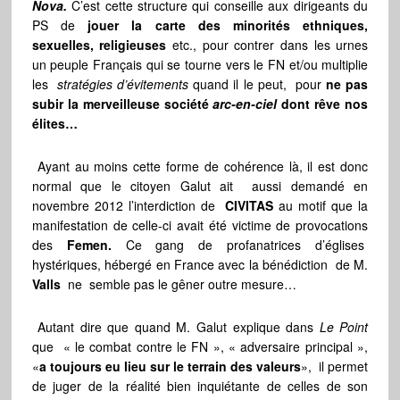
Nova.
C’est cette structure qui conseille aux dirigeants du
PS de
jouer la carte des minorités ethniques,
sexuelles, religieuses
etc., pour contrer dans les urnes
un peuple Français qui se tourne vers le FN et/ou multiplie
les
stratégies d’évitements
quand il le peut, pour
ne pas
subir la merveilleuse société
arc-en-ciel
dont rêve nos
élites…
Ayant au moins cette forme de cohérence là, il est donc
normal que le citoyen Galut ait aussi demandé en
novembre 2012 l’interdiction de
CIVITAS
au motif que la
manifestation de celle-ci avait été victime de provocations
des
Femen.
Ce gang de profanatrices d’églises
hystériques, hébergé en France avec la bénédiction de M.
Valls
ne semble pas le gêner outre mesure…
Autant dire que quand M. Galut explique dans
Le Point
que « le combat contre le FN », « adversaire principal »,
«
a toujours eu lieu sur le terrain des valeurs
», il permet
de juger de la réalité bien inquiétante de celles de son