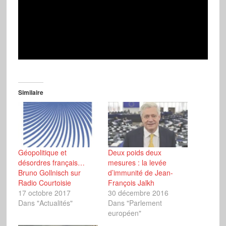
Similaire
Géopolitique et
Deux poids deux
désordres français…
mesures : la levée
Bruno Gollnisch sur
d’immunité de Jean-
Radio Courtoisie
François Jalkh
17 octobre 2017
30 décembre 2016
Dans "Actualités"
Dans "Parlement
européen"