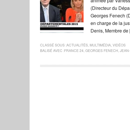
animée par Vanessa
(Directeur du Dépar
Georges Fenech (D
en charge de la ju
Denis, Membre de 
CLASSÉ SOUS :
ACTUALITÉS
,
MULTIMÉDIA
,
VIDÉOS
BALISÉ AVEC :
FRANCE 24
,
GEORGES FENECH
,
JEAN-