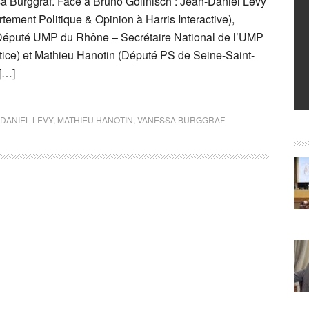
 Burggraf. Face à Bruno Gollnisch : Jean-Daniel Lévy
tement Politique & Opinion à Harris Interactive),
éputé UMP du Rhône – Secrétaire National de l’UMP
stice) et Mathieu Hanotin (Député PS de Seine-Saint-
[…]
DANIEL LEVY
,
MATHIEU HANOTIN
,
VANESSA BURGGRAF