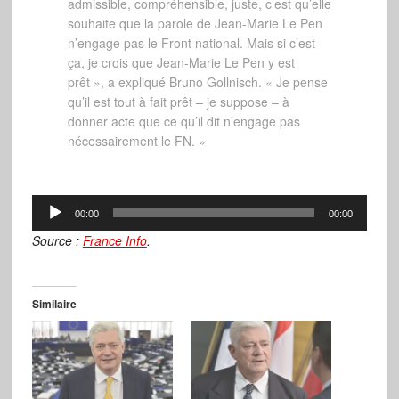
admissible, compréhensible, juste, c’est qu’elle
souhaite que la parole de Jean-Marie Le Pen
n’engage pas le Front national. Mais si c’est
ça, je crois que Jean-Marie Le Pen y est
prêt », a expliqué Bruno Gollnisch. « Je pense
qu’il est tout à fait prêt – je suppose – à
donner acte que ce qu’il dit n’engage pas
nécessairement le FN. »
Lecteur
00:00
00:00
audio
Source :
France Info
.
Similaire