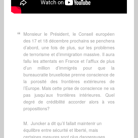
Monsieur le Président, le Conseil européen
des 17 et 18 décembre prochains se penchera
d’abord, une fois de plus, sur les problèmes
de terrorisme et d’immigration massive. Il aura
fallu les attentats en France et l’afflux de plus
d’un million d’immigrés pour que la
bureaucratie bruxelloise prenne conscience de
la porosité des frontières extérieures de
l’Europe. Mais cette prise de conscience ne va
pas jusqu’aux frontières intérieures. Quel
degré de crédibilité accorder alors à vos
propositions?
M. Juncker a dit qu’il fallait maintenir un
équilibre entre sécurité et liberté, mais
certaines mesures sont plus dangereuses