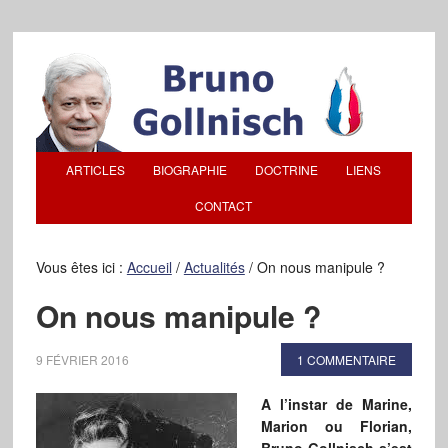
ARTICLES
BIOGRAPHIE
DOCTRINE
LIENS
CONTACT
Vous êtes ici :
Accueil
/
Actualités
/
On nous manipule ?
On nous manipule ?
9 FÉVRIER 2016
1 COMMENTAIRE
A l’instar de Marine,
Marion ou Florian,