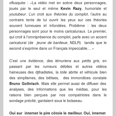
offusquée : «La vidéo met en scène deux personnages,
joués par le seul et même
Kevin Razy
, humoriste et
youtubeur
. L’un croit aux
théories du complot
, l’autre au
contraire tente de lui ouvrir les yeux sur ces théories
souvent fumeuses et infondées. Problème : les deux
personnages sont pour le moins caricaturaux. Le premier,
qui croit à l’omniprésence du complot, parle avec un accent
caricatural (de
jeune de banlieue
, NDLR) tandis que le
second s’exprime dans un Français impeccable… »
C’est une évidence, des
lémuriens
aux
petits gris
, en
passant par les rumeurs débiles et autres vidéos
haineuses des djihadistes, la
toile
abrite et véhicule bien
des simplismes, des bêtises, des immondices constate
Bruno Gollnisch
. Mais elle permet aussi de diffuser des
analyses, des informations que les médias, pour les
raisons bien perçues par nos compatriotes dans le
sondage précité, gardaient sous le boisseau.
Oui sur internet le pire côtoie le meilleur. Oui, internet