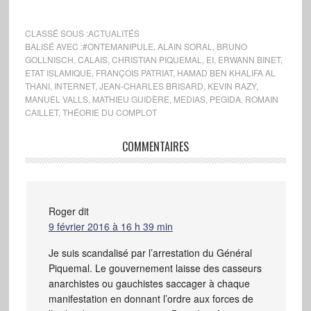
Calais : l’histoire ricoche
sur les « migrants »
Téléphonie mobile : vers
CLASSÉ SOUS :
ACTUALITÉS
la fin des zones
BALISÉ AVEC :
#ONTEMANIPULE
,
ALAIN SORAL
,
BRUNO
GOLLNISCH
,
CALAIS
,
CHRISTIAN PIQUEMAL
,
EI
,
ERWANN BINET
,
blanches Lactalis : le
ETAT ISLAMIQUE
,
FRANÇOIS PATRIAT
,
HAMAD BEN KHALIFA AL
scandale est-il celui dont
THANI
,
INTERNET
,
JEAN-CHARLES BRISARD
,
KEVIN RAZY
,
on parle ? Dénatalité en
MANUEL VALLS
,
MATHIEU GUIDÈRE
,
MEDIAS
,
PEGIDA
,
ROMAIN
France : quel avenir
CAILLET
,
THÉORIE DU COMPLOT
pour le peuple ?
Pêche…
COMMENTAIRES
Roger
dit
9 février 2016 à 16 h 39 min
Je suis scandalisé par l’arrestation du Général
Piquemal. Le gouvernement laisse des casseurs
anarchistes ou gauchistes saccager à chaque
manifestation en donnant l’ordre aux forces de