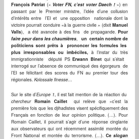
François Patriat
(«
Voter FN, c’est voter Daech !
») en
passant par le Premier ministre, l’idée d’une collusion
d’intérêts entre l’EI et une opposition nationale dont la
victoire pourrait conduire «à la guerre civile » (dixit
Manuel
Valls
), a été avancée à des fins de propagande.
Pour
faire peur dans les chaumières
,
un certain nombre de
politiciens sont prêts à prononcer les formules les
plus irresponsables ou imbéciles,
à l’instar du très
immigrationniste député PS
Erwann Binet
qui s’était
interrogé sur l’absence de communiqué des égorgeurs de
l’EI se félicitant des scores du FN au premier tour des
régionales.
Kolossale finesse…
Sur le site d’
Europe
1
, il est fait mention de la réaction du
chercheur
Romain Caillet
qui relève que «c’est la
première fois que les djihadistes visent spécifiquement des
Français en fonction de leur opinion politique. (…). Pour
Romain Caillet, il pourrait s’agir d’une réponse cinglante
aux observateurs qui ont récemment assimilé montée du
Front National et montée du terrorisme. (…).
Ce
slogan