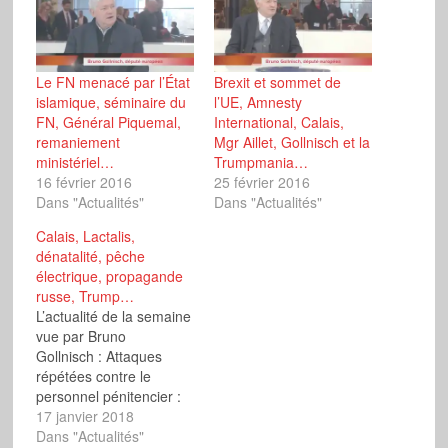
Le FN menacé par l’État
Brexit et sommet de
islamique, séminaire du
l’UE, Amnesty
FN, Général Piquemal,
International, Calais,
remaniement
Mgr Aillet, Gollnisch et la
ministériel…
Trumpmania…
16 février 2016
25 février 2016
Dans "Actualités"
Dans "Actualités"
Calais, Lactalis,
dénatalité, pêche
électrique, propagande
russe, Trump…
L’actualité de la semaine
vue par Bruno
Gollnisch : Attaques
répétées contre le
personnel pénitencier :
quelles solutions ?
17 janvier 2018
Emmanuel Macron à
Dans "Actualités"