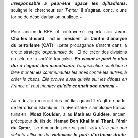
irresponsable a peut-être agacé les djihadistes
,
souligne le chercheur sur
Twitter.
Il s’agirait, donc, d’une
forme de désolidarisation publique.
»
Pour l’ancien du RPR et controversé «spécialiste»
Jean-
Charles Brisard
, actuel président du
Centre d’analyse
du terrorisme (CAT
), «cette propagande s’inscrit dans la
droite stratégie
opportuniste
de l’EI de créer des divisions
au sein de la société française.
En visant le parti le plus
dur à l’égard des musulmans
, l’organisation contribue à
faire monter les communautés les unes contre les autres, à
créer le chaos. Elle prouve aussi qu’elle suit les débats en
France et veut montrer
qu’elle connaît son ennemi
.»
Autre invité récurrent des médias quand il s’agit de parler
de terrorisme islamique, l’universitaire islamologue franco-
tunisien
Moez Kouider
, alias
Mathieu Guidère
, ancien
précepteur du fils de
Hamad Ben Khalifa al Thani, l’émir
du
Qatar,
se demande pour sa part
«s’il n’y a pas une
volonté affichée de
victimiser le parti d’extrême droite