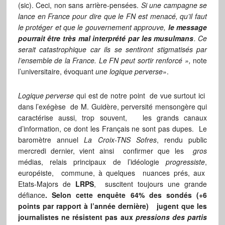
(sic). Ceci, non sans arrière-pensées.
Si une campagne se
lance en France pour dire que le FN est menacé, qu’il faut
le protéger et que le gouvernement approuve,
le message
pourrait être très mal interprété par les musulmans
. Ce
serait catastrophique car ils se sentiront stigmatisés par
l’ensemble de la France. Le FN peut sortir renforcé »,
note
l’universitaire, évoquant
une logique perverse
».
Logique perverse
qui est de notre point de vue surtout ici
dans l’exégèse de M. Guidère, perversité mensongère qui
caractérise aussi, trop souvent, les grands canaux
d’information, ce dont les Français ne sont pas dupes. Le
baromètre annuel
La Croix-TNS Sofres
, rendu public
mercredi dernier, vient ainsi confirmer que les
gros
médias, relais principaux de l’idéologie
progressiste
,
européiste, commune, à quelques nuances prés, aux
Etats-Majors de
LRPS
, suscitent toujours une grande
défiance
. Selon cette enquête 64% des sondés (+6
points par rapport à l’année dernière) jugent que les
journalistes ne résistent pas aux
pressions des partis