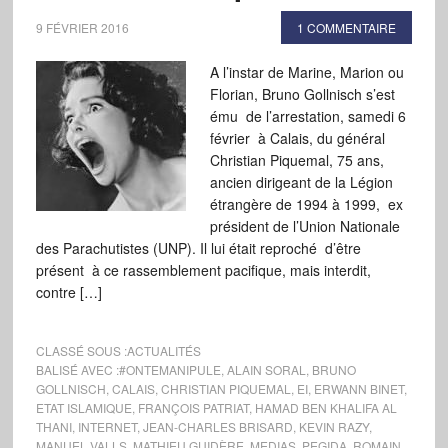
9 FÉVRIER 2016
1 COMMENTAIRE
A l’instar de Marine, Marion ou
Florian, Bruno Gollnisch s’est
ému de l’arrestation, samedi 6
février à Calais, du général
Christian Piquemal, 75 ans,
ancien dirigeant de la Légion
étrangère de 1994 à 1999, ex
président de l’Union Nationale
des Parachutistes (UNP). Il lui était reproché d’être
présent à ce rassemblement pacifique, mais interdit,
contre […]
CLASSÉ SOUS :
ACTUALITÉS
BALISÉ AVEC :
#ONTEMANIPULE
,
ALAIN SORAL
,
BRUNO
GOLLNISCH
,
CALAIS
,
CHRISTIAN PIQUEMAL
,
EI
,
ERWANN BINET
,
ETAT ISLAMIQUE
,
FRANÇOIS PATRIAT
,
HAMAD BEN KHALIFA AL
THANI
,
INTERNET
,
JEAN-CHARLES BRISARD
,
KEVIN RAZY
,
MANUEL VALLS
,
MATHIEU GUIDÈRE
,
MEDIAS
,
PEGIDA
,
ROMAIN