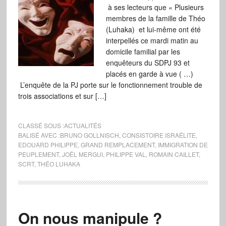
à ses lecteurs que « Plusieurs
membres de la famille de Théo
(Luhaka) et lui-même ont été
interpellés ce mardi matin au
domicile familial par les
enquêteurs du SDPJ 93 et
placés en garde à vue ( …)
L’enquête de la PJ porte sur le fonctionnement trouble de
trois associations et sur […]
CLASSÉ SOUS :
ACTUALITÉS
BALISÉ AVEC :
BRUNO GOLLNISCH
,
CONSISTOIRE ISRAÉLITE
,
EDOUARD PHILIPPE
,
GRAND REMPLACEMENT
,
IMMIGRATION DE
PEUPLEMENT
,
JOËL MERGUI
,
PHILIPPE VAL
,
ROMAIN CAILLET
,
SCRT
,
THÉO LUHAKA
On nous manipule ?