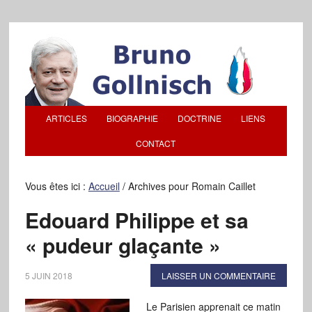
ARTICLES
BIOGRAPHIE
DOCTRINE
LIENS
CONTACT
Vous êtes ici :
Accueil
/
Archives pour Romain Caillet
Edouard Philippe et sa
« pudeur glaçante »
5 JUIN 2018
LAISSER UN COMMENTAIRE
Le Parisien apprenait ce matin